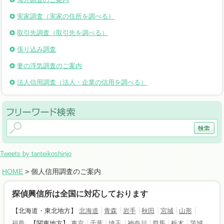
実家調査（実家の住所を調べる）
取引先調査（取引先を調べる）
張り込み調査
妻の浮気調査のご案内
法人信用調査（法人・企業の信用を調べる）
Tweets by tanteikoshinjo
HOME
> 個人信用調査のご案内
探偵興信所は全国に対応しております
【北海道・東北地方】
北海道
青森
岩手
秋田
宮城
山形
福島
【関東地方】
東京
千葉
埼玉
神奈川
群馬
栃木
茨城