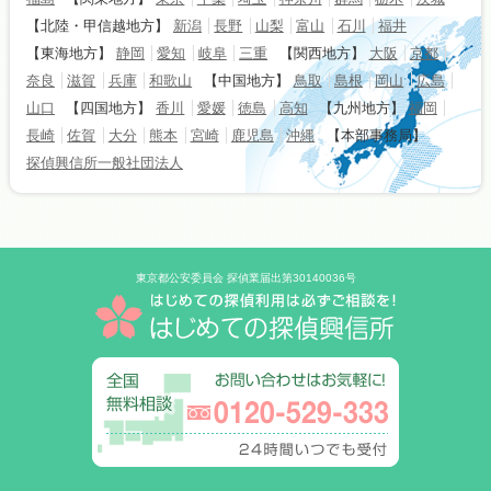
【北陸・甲信越地方】
新潟
長野
山梨
富山
石川
福井
【東海地方】
静岡
愛知
岐阜
三重
【関西地方】
大阪
京都
奈良
滋賀
兵庫
和歌山
【中国地方】
鳥取
島根
岡山
広島
山口
【四国地方】
香川
愛媛
徳島
高知
【九州地方】
福岡
長崎
佐賀
大分
熊本
宮崎
鹿児島
沖縄
【本部事務局】
探偵興信所一般社団法人
東京都公安委員会 探偵業届出第30140036号