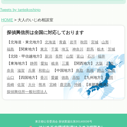
Tweets by tanteikoshinjo
HOME
> 大人のいじめ相談室
探偵興信所は全国に対応しております
【北海道・東北地方】
北海道
青森
岩手
秋田
宮城
山形
福島
【関東地方】
東京
千葉
埼玉
神奈川
群馬
栃木
茨城
【北陸・甲信越地方】
新潟
長野
山梨
富山
石川
福井
【東海地方】
静岡
愛知
岐阜
三重
【関西地方】
大阪
京都
奈良
滋賀
兵庫
和歌山
【中国地方】
鳥取
島根
岡山
広島
山口
【四国地方】
香川
愛媛
徳島
高知
【九州地方】
福岡
長崎
佐賀
大分
熊本
宮崎
鹿児島
沖縄
【本部事務局】
探偵興信所一般社団法人
東京都公安委員会 探偵業届出第30140036号