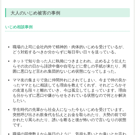
大人のいじめ被害の事例
いじめ相談事例
職場の上司に会社内外で精神的・肉体的いじめを受けているが、
どう対処するべきか分からずに毎日辛い日々を送っている。
ネットで知り合った人に執拗につきまとわれ、止めるよう伝えた
らその次の日から誹謗中傷や自宅などに脅しの手紙が来たり、周
囲に悪口など言われ集団的ないじめ状態になってしまった。
ママ友の集まりで急に仲間外れにされてしまい、今まで仲の良か
ったママともに相談しても理由を教えてくれず、それどころかそ
の友達も段々と離れていき、今は孤立してしまっています。理由
も分からずに悪口や嫌がらせをされている状態なので何とか解決
したい。
学生時代の先輩から社会人になった今もいじめを受けています。
突然呼び出され飲食代を払えとお金を取られたり、大勢の前で叩
かれたり罵られたり、誘いを断ると後が怖いので言いなりの状態
です。
職場の同僚数人から毎日のように、気持ち悪いとか臭いとか言わ