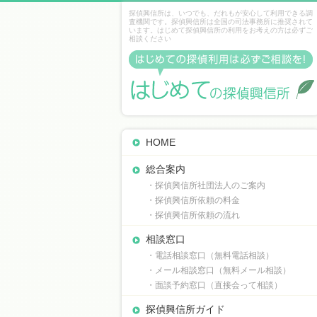
探偵興信所は、いつでも、だれもが安心して利用できる調
査機関です。探偵興信所は全国の司法事務所に推奨されて
います。はじめて探偵興信所の利用をお考えの方は必ずご
相談ください
HOME
総合案内
・探偵興信所社団法人のご案内
・探偵興信所依頼の料金
・探偵興信所依頼の流れ
相談窓口
・電話相談窓口（無料電話相談）
・メール相談窓口（無料メール相談）
・面談予約窓口（直接会って相談）
探偵興信所ガイド