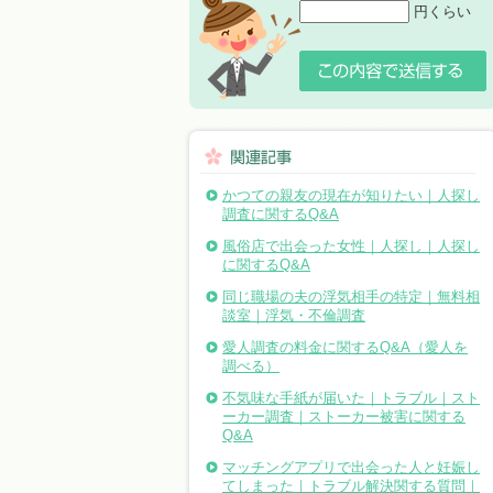
円くらい
かつての親友の現在が知りたい｜人探し
調査に関するQ&A
風俗店で出会った女性｜人探し｜人探し
に関するQ&A
同じ職場の夫の浮気相手の特定｜無料相
談室｜浮気・不倫調査
愛人調査の料金に関するQ&A（愛人を
調べる）
不気味な手紙が届いた｜トラブル｜スト
ーカー調査｜ストーカー被害に関する
Q&A
マッチングアプリで出会った人と妊娠し
てしまった｜トラブル解決関する質問｜