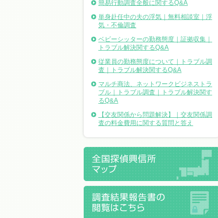
簡易行動調査全般に関するQ&A
単身赴任中の夫の浮気｜無料相談室｜浮
気・不倫調査
ベビーシッターの勤務態度｜証拠収集｜
トラブル解決関するQ&A
従業員の勤務態度について｜トラブル調
査｜トラブル解決関するQ&A
マルチ商法、ネットワークビジネストラ
ブル｜トラブル調査｜トラブル解決関す
るQ&A
【交友関係から問題解決】｜交友関係調
査の料金費用に関する質問と答え