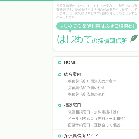
探偵興信所は、いつでも、だれもが安心して利用できる調
査機関です。探偵興信所は全国の司法事務所に推奨されて
います。はじめて探偵興信所の利用をお考えの方は必ずご
相談ください
HOME
総合案内
・探偵興信所社団法人のご案内
・探偵興信所依頼の料金
・探偵興信所依頼の流れ
相談窓口
・電話相談窓口（無料電話相談）
・メール相談窓口（無料メール相談）
・面談予約窓口（直接会って相談）
探偵興信所ガイド