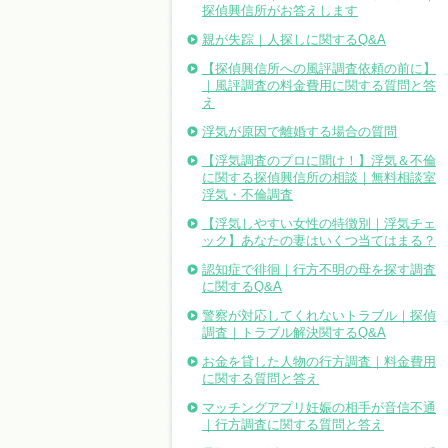
探偵興信所がお答えします
親が失踪｜人探しに関するQ&A
【探偵興信所への風評調査依頼の前に】
｜風評調査の料金費用に関する質問と答
え
浮気が原因で離婚する場合の質問
【浮気調査のプロに聞け！】浮気＆不倫
に関する探偵興信所の相談｜無料相談室
浮気・不倫調査
【浮気しやすい女性の特徴別｜浮気チェ
ック】あなたの妻はいくつ当てはまる？
認知症で徘徊｜行方不明の母を探す調査
に関するQ&A
警察が対応してくれないトラブル｜探偵
調査｜トラブル解決関するQ&A
お金を貸した人物の行方調査｜料金費用
に関する質問と答え
マッチングアプリ妊娠の相手が音信不通
｜行方調査に関する質問と答え