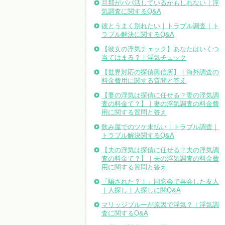
旦那がパパ活しているかもしれない｜浮
気調査に関するQ&A
彼とうまく別れたい｜トラブル調査｜ト
ラブル解決に関するQ&A
【彼女の浮気チェック】あなたはいくつ
当てはまる？｜浮気チェック
【世界対応の探偵興信所】｜海外調査の
料金費用に関する質問と答え
【妻の浮気は探偵に任せる？妻の浮気調
査の料金て？】｜妻の浮気調査の料金費
用に関する質問と答え
飲み屋でのツケ未払い｜トラブル調査｜
トラブル解決関するQ&A
【夫の浮気は探偵に任せる？夫の浮気調
査の料金て？】｜夫の浮気調査の料金費
用に関する質問と答え
「騙された？！」同窓会で再会した友人
｜人探し｜人探しに関Q&A
マリッジブルーが原因で浮気？｜浮気調
査に関するQ&A