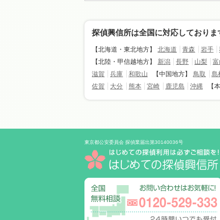
探偵興信所は全国に対応しておりま
【北海道・東北地方】
北海道
青森
岩手
【北陸・甲信越地方】
新潟
長野
山梨
富
滋賀
兵庫
和歌山
【中国地方】
鳥取
島
佐賀
大分
熊本
宮崎
鹿児島
沖縄
【
東京都公安委員会 探偵業届出第30140036号