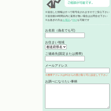
※送信した情報はすべて暗号化されますのでご安心下さい
※送信後24時間以内に返答が無い場合はお問合せ下さい
※お急ぎの方は
お電話
／
FAX
も可能です
お名前（偽名でも可)
お住まい地域
ご連絡先(固定または携帯)
メールアドレス
※携帯アドレスはPCからの受け取り可に設定して下さい
お調べになりたい事柄