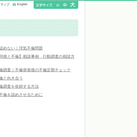
English
トマップ
認めない｜浮気不倫問題
同僚と不倫】相談事例 行動調査の相談方
倫調査｜不倫発覚後の不倫定期チェック
倫と向き合う
倫調査を依頼する方法
不倫を認めさせるために