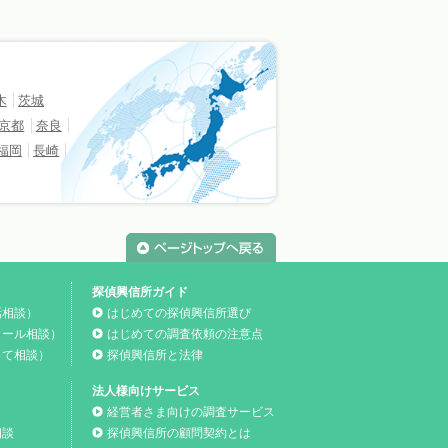
木
茨城
京都
奈良
福岡
長崎
探偵興信所ガイド
話相談）
はじめての探偵興信所選び
メール相談）
はじめての調査依頼の注意点
って相談）
探偵興信所と法律
法人様向けサービス
経営者さま向けの調査サービス
相談
探偵興信所の顧問契約とは