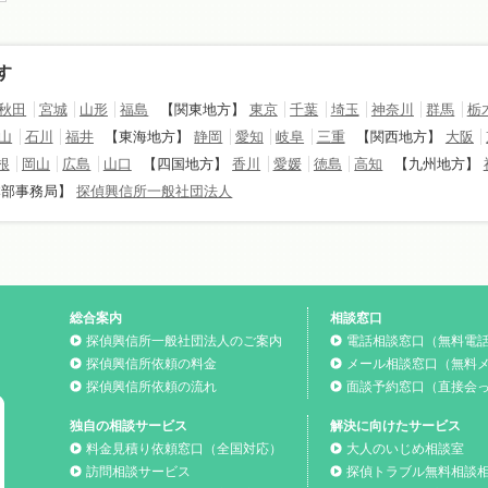
す
秋田
宮城
山形
福島
【関東地方】
東京
千葉
埼玉
神奈川
群馬
栃
山
石川
福井
【東海地方】
静岡
愛知
岐阜
三重
【関西地方】
大阪
根
岡山
広島
山口
【四国地方】
香川
愛媛
徳島
高知
【九州地方】
本部事務局】
探偵興信所一般社団法人
総合案内
相談窓口
探偵興信所一般社団法人のご案内
電話相談窓口（無料電
探偵興信所依頼の料金
メール相談窓口（無料
探偵興信所依頼の流れ
面談予約窓口（直接会
独自の相談サービス
解決に向けたサービス
料金見積り依頼窓口（全国対応）
大人のいじめ相談室
訪問相談サービス
探偵トラブル無料相談