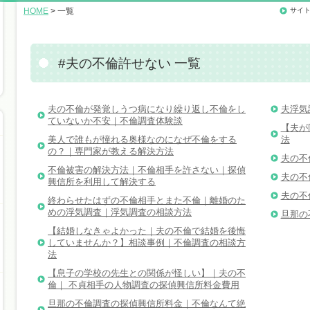
HOME
> 一覧
サイ
#夫の不倫許せない 一覧
夫の不倫が発覚しうつ病になり繰り返し不倫をし
夫浮気
ていないか不安｜不倫調査体験談
【夫が
美人で誰もが憧れる奥様なのになぜ不倫をする
法
の？｜専門家が教える解決方法
夫の不
不倫被害の解決方法｜不倫相手を許さない｜探偵
夫の不
興信所を利用して解決する
夫の不
終わらせたはずの不倫相手とまた不倫｜離婚のた
めの浮気調査｜浮気調査の相談方法
旦那の
【結婚しなきゃよかった｜夫の不倫で結婚を後悔
していませんか？】相談事例｜不倫調査の相談方
法
【息子の学校の先生との関係が怪しい】｜夫の不
倫｜ 不貞相手の人物調査の探偵興信所料金費用
旦那の不倫調査の探偵興信所料金｜不倫なんて絶