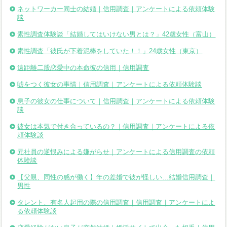
ネットワーカー同士の結婚｜信用調査｜アンケートによる依頼体験
談
素性調査体験談「結婚してはいけない男とは？」42歳女性（富山）
素性調査「彼氏が下着泥棒をしていた！！」24歳女性（東京）
遠距離二股恋愛中の本命彼の信用｜信用調査
嘘をつく彼女の事情｜信用調査｜アンケートによる依頼体験談
息子の彼女の仕事について｜信用調査｜アンケートによる依頼体験
談
彼女は本気で付き合っているの？｜信用調査｜アンケートによる依
頼体験談
元社員の逆恨みによる嫌がらせ｜アンケートによる信用調査の依頼
体験談
【父親、同性の感が働く】年の差婚で彼が怪しい…結婚信用調査｜
男性
タレント、有名人起用の際の信用調査｜信用調査｜アンケートによ
る依頼体験談