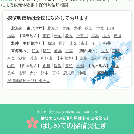
による依頼体験談｜探偵興信所相談
探偵興信所は全国に対応しております
【北海道・東北地方】
北海道
青森
岩手
秋田
宮城
山形
福島
【関東地方】
東京
千葉
埼玉
神奈川
群馬
栃木
茨城
【北陸・甲信越地方】
新潟
長野
山梨
富山
石川
福井
【東海地方】
静岡
愛知
岐阜
三重
【関西地方】
大阪
京都
奈良
滋賀
兵庫
和歌山
【中国地方】
鳥取
島根
岡山
広島
山口
【四国地方】
香川
愛媛
徳島
高知
【九州地方】
福岡
長崎
佐賀
大分
熊本
宮崎
鹿児島
沖縄
【本部事務局】
探偵興信所一般社団法人
東京都公安委員会 探偵業届出第30140036号