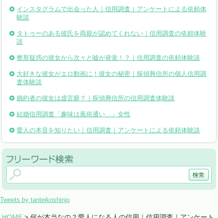
インスタグラムで出会った人｜信用調査｜アンケートによる依頼体
験談
タトゥーのある彼氏を両親が認めてくれない｜信用調査の依頼体験
談
整形疑惑の彼女から次々と嘘が発覚！？｜信用調査の依頼体験談
大好きな彼女がエロ動画に！彼女の秘密｜探偵興信所の個人信用調
査体験談
婚約者の彼女は虚言癖？｜探偵興信所の信用調査体験談
結婚信用調査「趣味は風俗通い…」女性
愛人の本音を知りたい｜信用調査｜アンケートによる依頼体験談
Tweets by tanteikoshinjo
HOME
> 何が本当なの？愛人になる人の信用｜信用調査｜アンケート