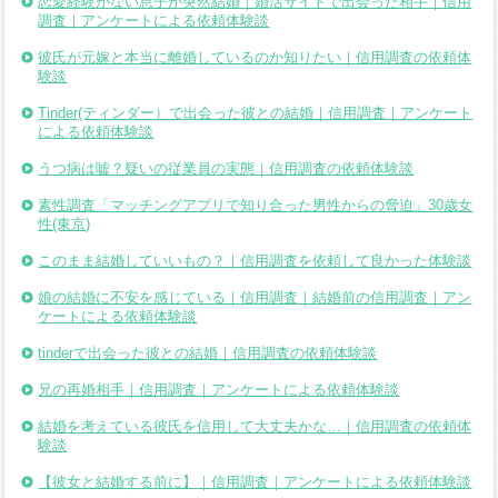
恋愛経験がない息子が突然結婚｜婚活サイトで出会った相手｜信用
調査｜アンケートによる依頼体験談
彼氏が元嫁と本当に離婚しているのか知りたい｜信用調査の依頼体
験談
Tinder(ティンダー）で出会った彼との結婚｜信用調査｜アンケート
による依頼体験談
うつ病は嘘？疑いの従業員の実態｜信用調査の依頼体験談
素性調査「マッチングアプリで知り合った男性からの脅迫」30歳女
性(東京)
このまま結婚していいもの？｜信用調査を依頼して良かった体験談
娘の結婚に不安を感じている｜信用調査｜結婚前の信用調査｜アン
ケートによる依頼体験談
tinderで出会った彼との結婚｜信用調査の依頼体験談
兄の再婚相手｜信用調査｜アンケートによる依頼体験談
結婚を考えている彼氏を信用して大丈夫かな…｜信用調査の依頼体
験談
【彼女と結婚する前に】｜信用調査｜アンケートによる依頼体験談