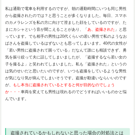
私は通勤で電車を利用するのですが、朝の通勤時間にいつも同じ男性
から盗撮されたのでは？と思うことが多くなりました。毎日、スマホ
のカメラレンズを私の方に向けて澄ました顔をしているのですが、た
まにカシャという音が聞こえることがあり、「
あ、盗撮された
」と思
っています。でも相手の男性は20代くらいの若い男性で私のようなお
ばさんを盗撮しているはずないとも思ってしまいます。40代の女性が
「若い男性に盗撮されて困っている」だなんて誰にも相談できず、勇
気を振り絞って夫に話してしまいましたが、「盗撮するなら若い女の
子を撮るよ」と笑われてしまいました。私も「盗撮された」というの
は気のせいだと思いたいのですが、いつも盗撮をしているような男性
が気になり気が病んでしまいそうです。盗撮が勘違いならいいのです
が、
もし本当に盗撮されているとすると何が目的なのでしょう
か・・・
車両を変えても男性は現れるのでどうすればいいものかと悩
んでいます。
盗撮されているかもしれないと思った場合の対処法とは