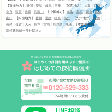
【東海地方】
静岡
愛知
岐阜
三重
【関西地方】
大阪
京都
奈良
滋賀
兵庫
和歌山
【中国地方】
鳥取
島根
岡山
広島
山口
【四国地方】
香川
愛媛
徳島
高知
【九州地方】
福岡
長崎
佐賀
大分
熊本
宮崎
鹿児島
沖縄
【本部事務局】
探偵興信所一般社団法人
東京都公安委員会 探偵業届出第30140036号