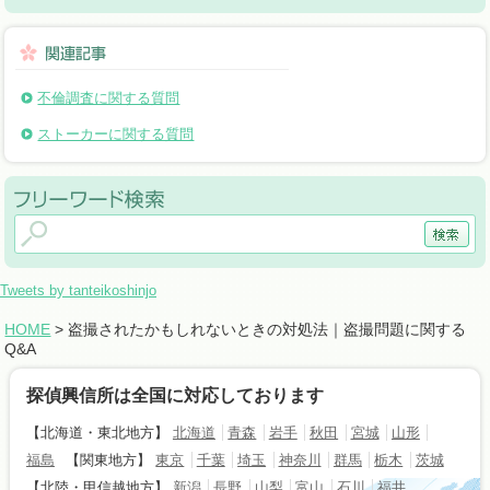
不倫調査に関する質問
ストーカーに関する質問
Tweets by tanteikoshinjo
HOME
> 盗撮されたかもしれないときの対処法｜盗撮問題に関する
Q&A
探偵興信所は全国に対応しております
【北海道・東北地方】
北海道
青森
岩手
秋田
宮城
山形
福島
【関東地方】
東京
千葉
埼玉
神奈川
群馬
栃木
茨城
【北陸・甲信越地方】
新潟
長野
山梨
富山
石川
福井