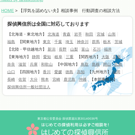
HOME
> 【浮気を認めない夫】相談事例 行動調査の相談方法
探偵興信所は全国に対応しております
【北海道・東北地方】
北海道
青森
岩手
秋田
宮城
山形
福島
【関東地方】
東京
千葉
埼玉
神奈川
群馬
栃木
茨城
【北陸・甲信越地方】
新潟
長野
山梨
富山
石川
福井
【東海地方】
静岡
愛知
岐阜
三重
【関西地方】
大阪
京都
奈良
滋賀
兵庫
和歌山
【中国地方】
鳥取
島根
岡山
広島
山口
【四国地方】
香川
愛媛
徳島
高知
【九州地方】
福岡
長崎
佐賀
大分
熊本
宮崎
鹿児島
沖縄
【本部事務局】
探偵興信所一般社団法人
東京都公安委員会 探偵業届出第30140036号