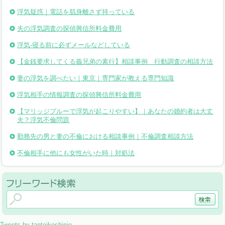
浮気疑惑｜電話を肌身離さず持っている
夫の浮気調査の探偵興信所料金費用
浮気-寝る前に必ずメールなどしている
【金銭要求してくる義兄弟の素行】相談事例 行動調査の相談方法
妻の浮気を調べたい｜東京｜専門家が教える専門知識
浮気相手の情報調査の探偵興信所料金費用
【マリッジブルーで浮気が起こりやすい】｜あなたの婚約者は大丈
夫？浮気不倫問題
勤務先の男と妻の不倫における相談事例｜不倫調査相談方法
不倫相手に他にも女性がいた時｜対処法
Tweets by tanteikoshinjo