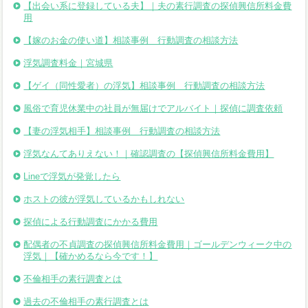
【出会い系に登録している夫】｜夫の素行調査の探偵興信所料金費
用
【嫁のお金の使い道】相談事例 行動調査の相談方法
浮気調査料金｜宮城県
【ゲイ（同性愛者）の浮気】相談事例 行動調査の相談方法
風俗で育児休業中の社員が無届けでアルバイト｜探偵に調査依頼
【妻の浮気相手】相談事例 行動調査の相談方法
浮気なんてありえない！｜確認調査の【探偵興信所料金費用】
Lineで浮気が発覚したら
ホストの彼が浮気しているかもしれない
探偵による行動調査にかかる費用
配偶者の不貞調査の探偵興信所料金費用｜ゴールデンウィーク中の
浮気｜【確かめるなら今です！】
不倫相手の素行調査とは
過去の不倫相手の素行調査とは