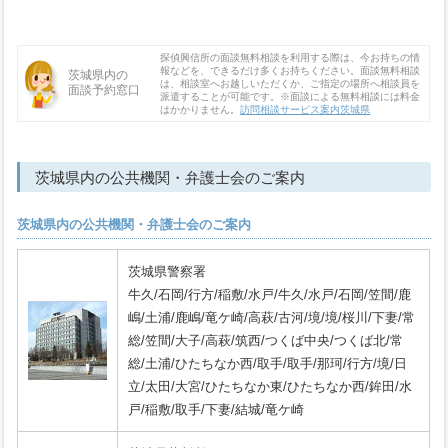
探偵興信所の面談無料相談を利用する際は、今お持ちの情
報などを、できるだけ多くお持ちください。面談無料相談
茨城県内の
は、相談室へお越しいただくか、ご指定の場所へ相談員を
面談予約窓口
派遣することが可能です。※面談による無料相談には料金
はかかりません。
訪問相談サービス案内茨城県
茨城県内の公共機関・弁護士会のご案内
茨城県内の公共機関・弁護士会のご案内
茨城県警察署
牛久/石岡/行方/稲敷/水戸/牛久/水戸/石岡/笠間/鹿
嶋/土浦/鹿嶋/竜ケ崎/高萩/古河/境/境/桜川/下妻/常
総/笠間/大子/高萩/筑西/つくば中央/つくば北/常
総/土浦/ひたちなか西/取手/取手/那珂/行方/境/日
立/太田/大宮/ひたちなか東/ひたちなか西/鉾田/水
戸/稲敷/取手/下妻/結城/竜ケ崎