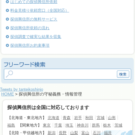
はじめての探偵興信所依頼
料金見積り依頼窓口（全国対応）
探偵興信所の無料サービス
探偵興信所依頼の流れ
探偵調査で確実な結果を収集
探偵興信所お約束事項
Tweets by tanteikoshinjo
HOME
> 探偵興信所の守秘義務・情報管理
探偵興信所は全国に対応しております
【北海道・東北地方】
北海道
青森
岩手
秋田
宮城
山形
福島
【関東地方】
東京
千葉
埼玉
神奈川
群馬
栃木
茨城
【北陸・甲信越地方】
新潟
長野
山梨
富山
石川
福井