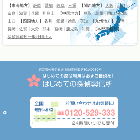
【東海地方】
静岡
愛知
岐阜
三重
【関西地方】
大阪
京都
奈良
滋賀
兵庫
和歌山
【中国地方】
鳥取
島根
岡山
広島
山口
【四国地方】
香川
愛媛
徳島
高知
【九州地方】
福岡
長崎
佐賀
大分
熊本
宮崎
鹿児島
沖縄
【本部事務局】
探偵興信所一般社団法人
東京都公安委員会 探偵業届出第30140036号