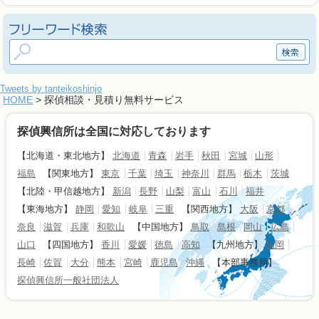
Tweets by tanteikoshinjo
HOME
> 探偵相談・見積り無料サービス
探偵興信所は全国に対応しております
【北海道・東北地方】
北海道
青森
岩手
秋田
宮城
山形
福島
【関東地方】
東京
千葉
埼玉
神奈川
群馬
栃木
茨城
【北陸・甲信越地方】
新潟
長野
山梨
富山
石川
福井
【東海地方】
静岡
愛知
岐阜
三重
【関西地方】
大阪
京都
奈良
滋賀
兵庫
和歌山
【中国地方】
鳥取
島根
岡山
広島
山口
【四国地方】
香川
愛媛
徳島
高知
【九州地方】
福岡
長崎
佐賀
大分
熊本
宮崎
鹿児島
沖縄
【本部事務局】
探偵興信所一般社団法人