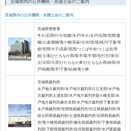
茨城県内の公共機関・弁護士会のご案内
茨城県内の公共機関・弁護士会のご案内
茨城県警察署
牛久/石岡/行方/稲敷/水戸/牛久/水戸/石岡/笠間/鹿
嶋/土浦/鹿嶋/竜ケ崎/高萩/古河/境/境/桜川/下妻/常
総/笠間/大子/高萩/筑西/つくば中央/つくば北/常
総/土浦/ひたちなか西/取手/取手/那珂/行方/境/日
立/太田/大宮/ひたちなか東/ひたちなか西/鉾田/水
戸/稲敷/取手/下妻/結城/竜ケ崎
茨城県裁判所
水戸地方裁判所/水戸地方裁判所日立支部/水戸地
方裁判所土浦支部/水戸地方裁判所龍ケ崎支部/水
戸地方裁判所麻生支部/水戸地方裁判所下妻支部/
水戸簡裁判所/笠間簡易裁判所/日立簡易裁判所/常
陸太田簡易裁判所/土浦簡易裁判所/石岡簡易裁判
所/竜ケ崎簡易裁判所/麻生簡易裁判所/下妻簡易裁
判所/下館簡易裁判所/吉河簡易裁判所/水戸家庭裁