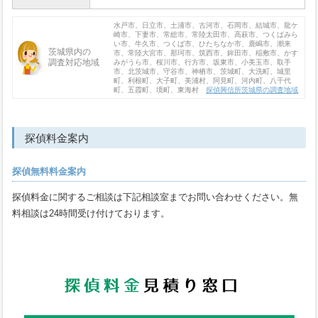
水戸市、日立市、土浦市、古河市、石岡市、結城市、龍ケ
崎市、下妻市、常総市、常陸太田市、高萩市、つくばみら
い市、牛久市、つくば市、ひたちなか市、鹿嶋市、潮来
茨城県内の
市、常陸大宮市、那珂市、筑西市、鉾田市、稲敷市、かす
調査対応地域
みがうら市、桜川市、行方市、坂東市、小美玉市、取手
市、北茨城市、守谷市、神栖市、茨城町、大洗町、城里
町、利根町、大子町、美浦村、阿見町、河内町、八千代
町、五霞町、境町、東海村
探偵興信所茨城県の調査地域
探偵料金案内
探偵無料料金案内
探偵料金に関するご相談は下記相談室までお問い合わせください。無
料相談は24時間受け付けております。