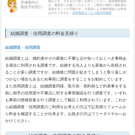
報などを、できるだけ多くお持ちください。面談無料相談
茨城県内の
は、相談室へお越しいただくか、ご指定の場所へ相談員を
面談予約窓口
派遣することが可能です。※面談による無料相談には料金
はかかりません。
訪問相談サービス案内茨城県
結婚調査・信用調査の料金見積り
結婚調査・信用調査
結婚調査とは、婚約者やその家族に不審な点や知っておくべき事柄あ
る場合に利用される調査です。結婚する当人よりも家族から依頼され
ることが多い調査ですが、結婚後に問題が起きてしまうと取り返しが
つかない場合もあるため事前に調査をすることをお勧めしています。
また信用調査とは、結婚調査同様、取引前・契約前など約束事をする
前に相手の信用度や不審点に対する事実確認を行う調査です。いずれ
も事前の情報収集を行う調査として幅広く利用されています。これか
ら結婚調査・信用調査のご利用をお考えの方は下記見積りフォームか
ら料金を確認することが出来ます。お急ぎの方はフリーダイヤルへお
かけください。