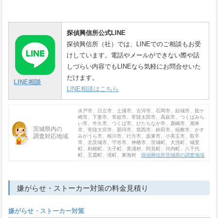
探偵興信所公式LINE
探偵興信所（社）では、LINEでのご相談もお受
けしています。電話やメールができない際や話
しづらい内容でもLINEなら気軽にお問合せいた
だけます。
LINE相談
LINE相談はこちら
水戸市、日立市、土浦市、古河市、石岡市、結城市、龍ケ
崎市、下妻市、常総市、常陸太田市、高萩市、つくばみら
い市、牛久市、つくば市、ひたちなか市、鹿嶋市、潮来
茨城県内の
市、常陸大宮市、那珂市、筑西市、鉾田市、稲敷市、かす
調査対応地域
みがうら市、桜川市、行方市、坂東市、小美玉市、取手
市、北茨城市、守谷市、神栖市、茨城町、大洗町、城里
町、利根町、大子町、美浦村、阿見町、河内町、八千代
町、五霞町、境町、東海村
探偵興信所茨城県の調査地域
嫌がらせ・ストーカー対策の料金見積り
嫌がらせ・ストーカー対策