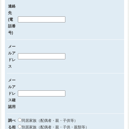
連絡
先
(電
話番
号)
メー
ルア
ドレ
ス
メー
ルア
ドレ
ス確
認用
調べ
同居家族（配偶者・親・子供等）
る相
別居家族（配偶者・親・子供・親類等）