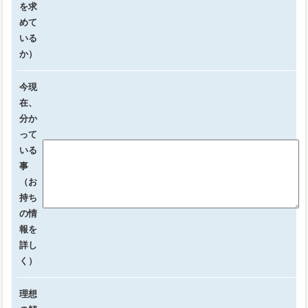
を求
めて
いる
か）
今現
在、
分か
って
いる
事
（お
持ち
の情
報を
詳し
く）
理想