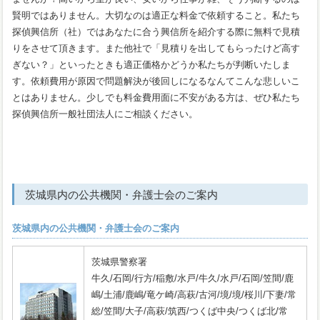
賢明ではありません。大切なのは適正な料金で依頼すること。私たち
探偵興信所（社）ではあなたに合う興信所を紹介する際に無料で見積
りをさせて頂きます。また他社で「見積りを出してもらったけど高す
ぎない？」といったときも適正価格かどうか私たちが判断いたしま
す。依頼費用が原因で問題解決が後回しになるなんてこんな悲しいこ
とはありません。少しでも料金費用面に不安がある方は、ぜひ私たち
探偵興信所一般社団法人にご相談ください。
茨城県内の公共機関・弁護士会のご案内
茨城県内の公共機関・弁護士会のご案内
茨城県警察署
牛久/石岡/行方/稲敷/水戸/牛久/水戸/石岡/笠間/鹿
嶋/土浦/鹿嶋/竜ケ崎/高萩/古河/境/境/桜川/下妻/常
総/笠間/大子/高萩/筑西/つくば中央/つくば北/常