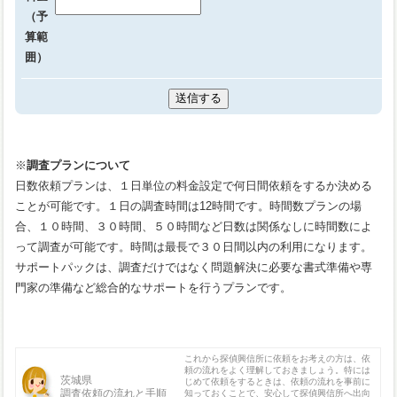
（予
算範
囲）
※
調査プランについて
日数依頼プランは、１日単位の料金設定で何日間依頼をするか決める
ことが可能です。１日の調査時間は12時間です。時間数プランの場
合、１０時間、３０時間、５０時間など日数は関係なしに時間数によ
って調査が可能です。時間は最長で３０日間以内の利用になります。
サポートパックは、調査だけではなく問題解決に必要な書式準備や専
門家の準備など総合的なサポートを行うプランです。
これから探偵興信所に依頼をお考えの方は、依
頼の流れをよく理解しておきましょう。特には
茨城県
じめて依頼をするときは、依頼の流れを事前に
調査依頼の流れと手順
知っておくことで、安心して探偵興信所へ出向