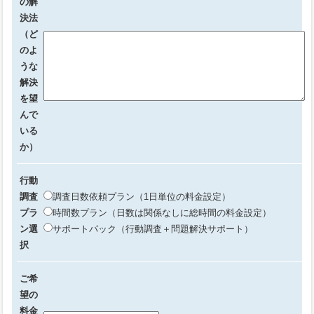
の解
決法
（ど
のよ
うな
解決
を望
んで
いる
か）
行動
調査
調査日数依頼プラン（1日単位の料金設定）
プラ
時間数プラン（日数は関係なしに総時間の料金設定）
ン選
サポートパック（行動調査＋問題解決サポート）
択
ご希
望の
料金