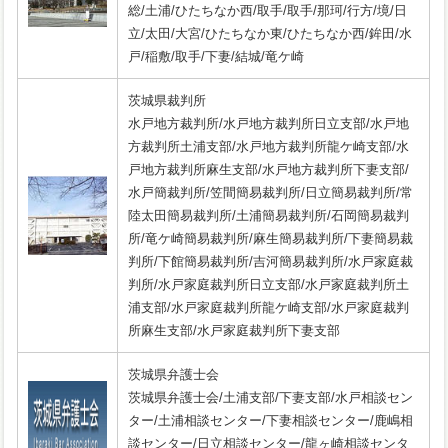
総/土浦/ひたちなか西/取手/取手/那珂/行方/境/日
立/太田/大宮/ひたちなか東/ひたちなか西/鉾田/水
戸/稲敷/取手/下妻/結城/竜ケ崎
茨城県裁判所
水戸地方裁判所/水戸地方裁判所日立支部/水戸地
方裁判所土浦支部/水戸地方裁判所龍ケ崎支部/水
戸地方裁判所麻生支部/水戸地方裁判所下妻支部/
水戸簡裁判所/笠間簡易裁判所/日立簡易裁判所/常
陸太田簡易裁判所/土浦簡易裁判所/石岡簡易裁判
所/竜ケ崎簡易裁判所/麻生簡易裁判所/下妻簡易裁
判所/下館簡易裁判所/吉河簡易裁判所/水戸家庭裁
判所/水戸家庭裁判所日立支部/水戸家庭裁判所土
浦支部/水戸家庭裁判所龍ケ崎支部/水戸家庭裁判
所麻生支部/水戸家庭裁判所下妻支部
茨城県弁護士会
茨城県弁護士会/土浦支部/下妻支部/水戸相談セン
ター/土浦相談センター/下妻相談センター/鹿嶋相
談センター/日立相談センター/龍ヶ崎相談センタ