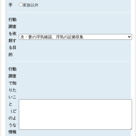
手
家族以外
行動
調査
を依
頼す
る目
的
行動
調査
で知
りた
いこ
と
（ど
のよ
うな
情報