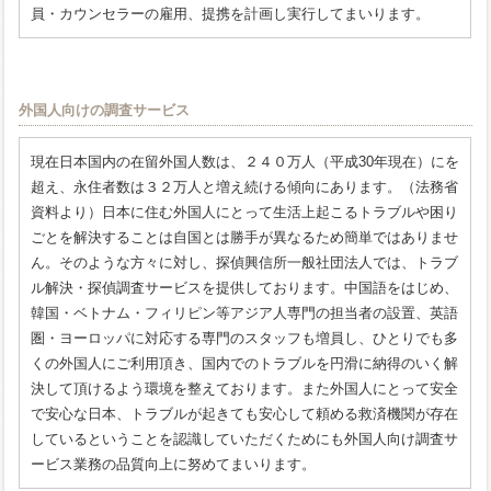
員・カウンセラーの雇用、提携を計画し実行してまいります。
外国人向けの調査サービス
現在日本国内の在留外国人数は、２４０万人（平成30年現在）にを
超え、永住者数は３２万人と増え続ける傾向にあります。（法務省
資料より）日本に住む外国人にとって生活上起こるトラブルや困り
ごとを解決することは自国とは勝手が異なるため簡単ではありませ
ん。そのような方々に対し、探偵興信所一般社団法人では、トラブ
ル解決・探偵調査サービスを提供しております。中国語をはじめ、
韓国・ベトナム・フィリピン等アジア人専門の担当者の設置、英語
圏・ヨーロッパに対応する専門のスタッフも増員し、ひとりでも多
くの外国人にご利用頂き、国内でのトラブルを円滑に納得のいく解
決して頂けるよう環境を整えております。また外国人にとって安全
で安心な日本、トラブルが起きても安心して頼める救済機関が存在
しているということを認識していただくためにも外国人向け調査サ
ービス業務の品質向上に努めてまいります。