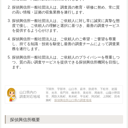
探偵興信所一般社団法人は、調査員の教育・研修に努め、常に質
の高い情報・証拠の収集業務を遂行します。
探偵興信所一般社団法人は、ご依頼人に対し常に誠実に真摯な態
度で接し、ご依頼人の理解と選択に基づき、最善の調査サービス
を提供するよう心がけます。
探偵興信所一般社団法人は、ご依頼人のご希望・ご要望を尊重
し、持てる知識・技術を駆使し最善の調査チームによって調査業
務を遂行します。
探偵興信所一般社団法人は、ご依頼人のプライバシーを尊重しつ
つ、質の高い調査サービスを提供できる探偵興信所機関を目指し
ます。
下関市、宇部市、山口市、萩市、防府市、下松市、岩国
山口県内の
市、光市、長門市、柳井市、美祢市、周南市、山陽小野田
調査対応地域
市、周防大島町、和木町、平生町、阿武町、上関町、田布
施町
探偵興信所山口県の調査地域
探偵興信所概要