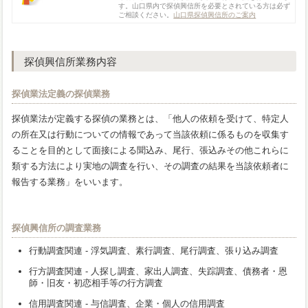
す。山口県内で探偵興信所を必要とされている方は必ず
ご相談ください。
山口県探偵興信所のご案内
探偵興信所業務内容
探偵業法定義の探偵業務
探偵業法が定義する探偵の業務とは、「他人の依頼を受けて、特定人
の所在又は行動についての情報であって当該依頼に係るものを収集す
ることを目的として面接による聞込み、尾行、張込みその他これらに
類する方法により実地の調査を行い、その調査の結果を当該依頼者に
報告する業務」をいいます。
探偵興信所の調査業務
行動調査関連 - 浮気調査、素行調査、尾行調査、張り込み調査
行方調査関連 - 人探し調査、家出人調査、失踪調査、債務者・恩
師・旧友・初恋相手等の行方調査
信用調査関連 - 与信調査、企業・個人の信用調査