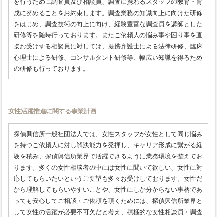
を行うために調査員及び相談員、調査に携わるスタッフの教育・育
成に努めることをお約束します。調査業務の知識向上に向けた研修
をはじめ、調査技術の向上に向け、経験豊富な調査員を講師とした
研修等を随時行っております。またご依頼人の悩み事や困り事を直
接お受けする相談員に対しては、提携弁護士による法律研修、臨床
心理士による研修、コンサルタント研修等、幅広い知識を得るため
の研修も行っております。
女性活躍推進に関する事業計画
探偵興信所一般社団法人では、女性スタッフが女性として同じ悩み
を持つご依頼人に対し解決能力を発揮し、キャリア形成に繋がる経
験を積み、探偵興信所業界で活躍できるように業務環境を整えてお
ります。多くの女性相談者の中には女性に聞いて欲しい、女性に対
応してもらいたいというご要望も多々お受けしております。女性だ
から理解してもらいやすいことや、女性にしか分からない事柄であ
っても安心してご相談・ご依頼を頂くためには、探偵興信所業界と
して女性の活躍が必要不可欠だと考え、積極的な女性相談員・調査