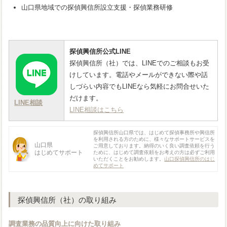
山口県地域での探偵興信所設立支援・探偵業務研修
探偵興信所公式LINE
探偵興信所（社）では、LINEでのご相談もお受
けしています。電話やメールができない際や話
しづらい内容でもLINEなら気軽にお問合せいた
だけます。
LINE相談
LINE相談はこちら
探偵興信所山口県では、はじめて探偵事務所や興信所
を利用される方のために、様々なサポートサービスを
山口県
ご用意しております。納得のいく良い調査依頼を行う
はじめてサポート
ために、はじめて調査依頼をお考えの方は必ずご利用
いただくことをお勧めします。
山口探偵興信所のはじ
めてサポート
探偵興信所（社）の取り組み
調査業務の品質向上に向けた取り組み