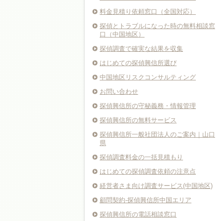
料金見積り依頼窓口（全国対応）
探偵とトラブルになった時の無料相談窓
口（中国地区）
探偵調査で確実な結果を収集
はじめての探偵興信所選び
中国地区リスクコンサルティング
お問い合わせ
探偵興信所の守秘義務・情報管理
探偵興信所の無料サービス
探偵興信所一般社団法人のご案内｜山口
県
探偵調査料金の一括見積もり
はじめての探偵調査依頼の注意点
経営者さま向け調査サービス(中国地区)
顧問契約-探偵興信所中国エリア
探偵興信所の電話相談窓口