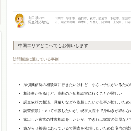
山口県内の
下関市、宇部市、山口市、萩市、防府市、下松市、岩国市
調査対応地域
市、周防大島町、和木町、平生町、阿武町、上関町、田
中国エリアどこへでもお伺いします
訪問相談に適している事例
探偵興信所の相談室に行きたいけれど、小さい子供がいるため
相談事があるけど、高齢のため相談室に行くことが難しい
調査依頼の相談、見積りなどを依頼したいが仕事が忙しいため
調査依頼について相談したいが、現在入院中で身動きが取れな
家出した家族の捜索相談をしたいが、できれば家族の部屋など
嫌がらせ被害にあっているで調査を依頼したいため自宅内の被