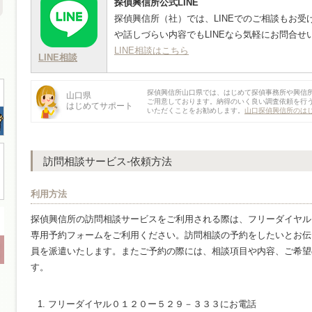
探偵興信所公式LINE
探偵興信所（社）では、LINEでのご相談もお
や話しづらい内容でもLINEなら気軽にお問合せ
LINE相談はこちら
LINE相談
探偵興信所山口県では、はじめて探偵事務所や興信
山口県
ご用意しております。納得のいく良い調査依頼を行
はじめてサポート
いただくことをお勧めします。
山口探偵興信所のは
訪問相談サービス-依頼方法
利用方法
探偵興信所の訪問相談サービスをご利用される際は、フリーダイヤル
専用予約フォームをご利用ください。訪問相談の予約をしたいとお伝
員を派遣いたします。またご予約の際には、相談項目や内容、ご希望
す。
フリーダイヤル０１２０ー５２９－３３３にお電話