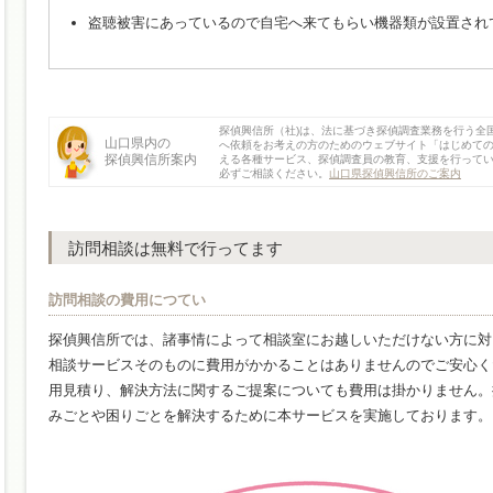
盗聴被害にあっているので自宅へ来てもらい機器類が設置され
探偵興信所（社)は、法に基づき探偵調査業務を行う全
山口県内の
へ依頼をお考えの方のためのウェブサイト「はじめて
探偵興信所案内
える各種サービス、探偵調査員の教育、支援を行って
必ずご相談ください。
山口県探偵興信所のご案内
訪問相談は無料で行ってます
訪問相談の費用につてい
探偵興信所では、諸事情によって相談室にお越しいただけない方に対
相談サービスそのものに費用がかかることはありませんのでご安心く
用見積り、解決方法に関するご提案についても費用は掛かりません。
みごとや困りごとを解決するために本サービスを実施しております。