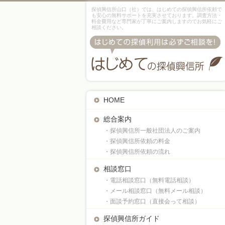
探偵興信所山口（社）では、はじめての探偵興信所依頼で
も安心の無料サポートを充実させております。調査方法・
料金費用など専門家が丁寧にご案内しますのでお気軽にご
相談ください。
HOME
総合案内
・探偵興信所一般社団法人のご案内
・探偵興信所依頼の料金
・探偵興信所依頼の流れ
相談窓口
・電話相談窓口（無料電話相談）
・メール相談窓口（無料メール相談）
・面談予約窓口（直接会って相談）
探偵興信所ガイド