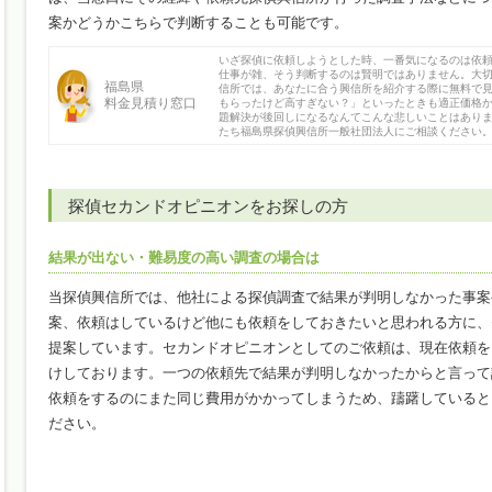
案かどうかこちらで判断することも可能です。
いざ探偵に依頼しようとした時、一番気になるのは依
仕事が雑、そう判断するのは賢明ではありません。大
福島県
信所では、あなたに合う興信所を紹介する際に無料で
料金見積り窓口
もらったけど高すぎない？」といったときも適正価格
題解決が後回しになるなんてこんな悲しいことはあり
たち福島県探偵興信所一般社団法人にご相談ください
探偵セカンドオピニオンをお探しの方
結果が出ない・難易度の高い調査の場合は
当探偵興信所では、他社による探偵調査で結果が判明しなかった事案
案、依頼はしているけど他にも依頼をしておきたいと思われる方に、
提案しています。セカンドオピニオンとしてのご依頼は、現在依頼を
けしております。一つの依頼先で結果が判明しなかったからと言って
依頼をするのにまた同じ費用がかかってしまうため、躊躇していると
ださい。