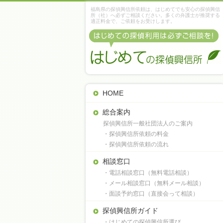
福島県の探偵興信所依頼は、はじめてでも安心の探偵興信
所（社）へ必ずご相談ください。多くの弁護士が推奨する
適正料金で、ご依頼をお受けします。
HOME
総合案内
探偵興信所一般社団法人のご案内
・探偵興信所依頼の料金
・探偵興信所依頼の流れ
相談窓口
・電話相談窓口（無料電話相談）
・メール相談窓口（無料メール相談）
・面談予約窓口（直接会って相談）
探偵興信所ガイド
・はじめての探偵興信所選び