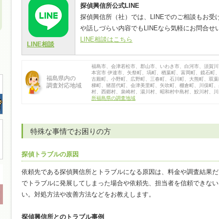
探偵興信所公式LINE
探偵興信所（社）では、LINEでのご相談もお
や話しづらい内容でもLINEなら気軽にお問合せ
LINE相談はこちら
LINE相談
福島市、会津若松市、郡山市、いわき市、白河市、須賀川
本宮市 伊達市、矢祭町、塙町、楢葉町、富岡町、鏡石町
福島県内の
古殿町、小野町、広野町、三春町、石川町、大熊町、双葉
調査対応地域
梯町、猪苗代町、会津美里町、矢吹町、棚倉町、川俣町、
村、西郷村、泉崎村、湯川村、昭和村中島村、鮫川村、
所福島県の調査地域
特殊な事情でお困りの方
探偵トラブルの原因
依頼先である探偵興信所とトラブルになる原因は、料金や調査結果だ
でトラブルに発展してしまった場合や依頼先、担当者を信頼できない
い。対処方法や改善方法などをお教えします。
探偵興信所とのトラブル事例