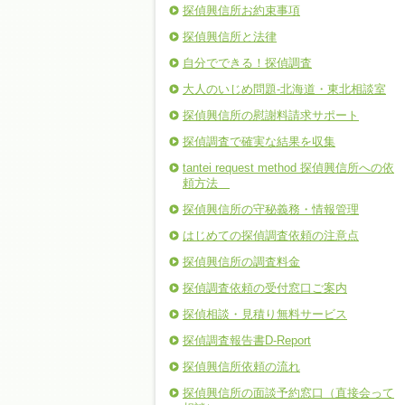
探偵興信所お約束事項
探偵興信所と法律
自分でできる！探偵調査
大人のいじめ問題-北海道・東北相談室
探偵興信所の慰謝料請求サポート
探偵調査で確実な結果を収集
tantei request method 探偵興信所への依
頼方法
探偵興信所の守秘義務・情報管理
はじめての探偵調査依頼の注意点
探偵興信所の調査料金
探偵調査依頼の受付窓口ご案内
探偵相談・見積り無料サービス
探偵調査報告書D-Report
探偵興信所依頼の流れ
探偵興信所の面談予約窓口（直接会って