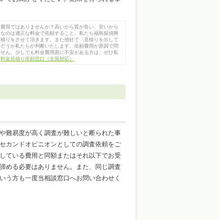
頼費用ではありませんか？高いから質が良い、安いから
切なのは適正な料金で依頼すること。私たち福島探偵興
見積りをさせて頂きます。また他社で「見積りを出して
かどうか私たちが判断いたします。依頼費用が原因で問
ません。少しでも料金費用面に不安がある方は、ぜひ私
。
料金見積り依頼窓口（全国対応）
や難易度が高く調査が難しいと断られた事
セカンドオピニオンとしての調査依頼をご
している費用と同額またはそれ以下でお受
諦める必要はありません。また、同じ調査
いう方も一度当相談窓口へお問い合わせく