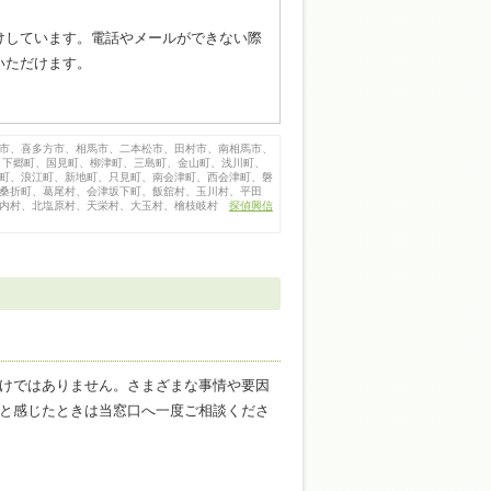
受けしています。電話やメールができない際
いただけます。
市、喜多方市、相馬市、二本松市、田村市、南相馬市、
、下郷町、国見町、柳津町、三島町、金山町、浅川町、
町、浪江町、新地町、只見町、南会津町、西会津町、磐
桑折町、葛尾村、会津坂下町、飯舘村、玉川村、平田
川内村、北塩原村、天栄村、大玉村、檜枝岐村
探偵興信
けではありません。さまざまな事情や要因
と感じたときは当窓口へ一度ご相談くださ