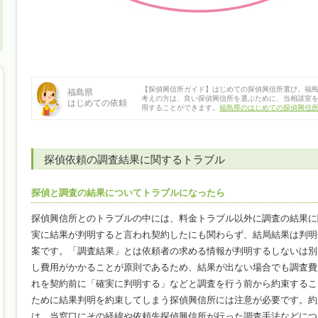
【探偵興信所ガイド】はじめての探偵興信所選び。福
福島県
考えの方は、良い探偵興信所を選ぶために、当相談室
はじめての依頼
用することができます。
福島県のはじめての探偵興信
探偵依頼の調査結果に関するトラブル
探偵と調査の結果についてトラブルになったら
探偵興信所とのトラブルの中には、料金トラブル以外に調査の結果に
実に結果が判明すると言われ契約したにも関わらず、結局結果は判明
案です。「調査結果」とは依頼者の求める情報が判明するしないは別
し費用がかかることが原則であるため、結果が出ない場合でも調査費
れを契約前に「確実に判明する」などと調査を行う前から約束するこ
ために結果判明を約束してしまう探偵興信所には注意が必要です。約
は、当窓口にその経緯や依頼先探偵興信所が行った調査手法などにつ