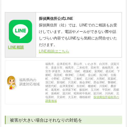
探偵興信所公式LINE
探偵興信所（社）では、LINEでのご相談もお受
けしています。電話やメールができない際や話
しづらい内容でもLINEなら気軽にお問合せいた
だけます。
LINE相談
LINE相談はこちら
福島市、会津若松市、郡山市、いわき市、白河市、須賀川
市、喜多方市、相馬市、二本松市、田村市、南相馬市、本
宮市 伊達市、矢祭町、塙町、楢葉町、富岡町、鏡石町、下
郷町、国見町、柳津町、三島町、金山町、浅川町、古殿
町、小野町、広野町、三春町、石川町、大熊町、双葉町、
福島県内の
浪江町、新地町、只見町、南会津町、西会津町、磐梯町、
調査対応地域
猪苗代町、会津美里町、矢吹町、棚倉町、川俣町、桑折
町、葛尾村、会津坂下町、飯舘村、玉川村、平田村、西郷
村、泉崎村、湯川村、昭和村中島村、鮫川村、川内村、北
塩原村、天栄村、大玉村、檜枝岐村
探偵興信所福島県の
調査地域
被害が大きい場合はそれなりの対処を