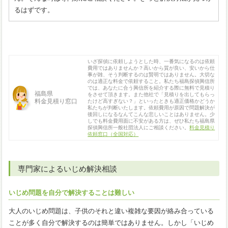
るはずです。
いざ探偵に依頼しようとした時、一番気になるのは依頼
費用ではありませんか？高いから質が良い、安いから仕
事が雑、そう判断するのは賢明ではありません。大切な
のは適正な料金で依頼すること。私たち福島探偵興信所
では、あなたに合う興信所を紹介する際に無料で見積り
福島県
をさせて頂きます。また他社で「見積りを出してもらっ
料金見積り窓口
たけど高すぎない？」といったときも適正価格かどうか
私たちが判断いたします。依頼費用が原因で問題解決が
後回しになるなんてこんな悲しいことはありません。少
しでも料金費用面に不安がある方は、ぜひ私たち福島県
探偵興信所一般社団法人にご相談ください。
料金見積り
依頼窓口（全国対応）
専門家によるいじめ解決相談
いじめ問題を自分で解決することは難しい
大人のいじめ問題は、子供のそれと違い複雑な要因が絡み合っている
ことが多く自分で解決するのは簡単ではありません。しかし「いじめ