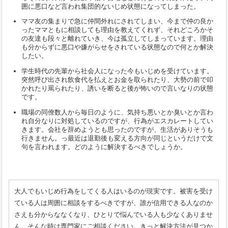
囲に悪口など言われ集団的ないじめ状態になってしまった。
ママ友の集まりで急に仲間外れにされてしまい、今まで仲の良か
ったママともに相談しても理由を教えてくれず、それどころかそ
の友達も段々と離れていき、今は孤立してしまっています。理由
も分からずに悪口や嫌がらせをされている状態なので何とか解決
したい。
学生時代の先輩から社会人になった今もいじめを受けています。
突然呼び出され飲食代を払えとお金を取られたり、大勢の前で叩
かれたり罵られたり、誘いを断ると後が怖いので言いなりの状態
です。
職場の同僚数人から毎日のように、気持ち悪いとか臭いとか言わ
れ自分なりに対処しているのですが、行為がエスカレートしてい
きます。会社を辞めようとも思ったのですが、生活がありそうも
行きません。っ最近は退勤後も変える方向が同じというだけで文
句を言われます。どのように解決するべきでしょうか。
大人でもいじめ行為をしてくる人はいるのが現実です。被害を受け
ている人は周囲に相談をするべきですが、誰が信用できる人なのか
さえも分からななくなり、ひとりで悩んでいる人も少なくありませ
ん。そんな時は専門家にご相談ください。きっと解決方法が見つか