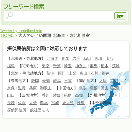
Tweets by tanteikoshinjo
HOME
> 大人のいじめ問題-北海道・東北相談室
探偵興信所は全国に対応しております
【北海道・東北地方】
北海道
青森
岩手
秋田
宮城
山形
福島
【関東地方】
東京
千葉
埼玉
神奈川
群馬
栃木
茨城
【北陸・甲信越地方】
新潟
長野
山梨
富山
石川
福井
【東海地方】
静岡
愛知
岐阜
三重
【関西地方】
大阪
京都
奈良
滋賀
兵庫
和歌山
【中国地方】
鳥取
島根
岡山
広島
山口
【四国地方】
香川
愛媛
徳島
高知
【九州地方】
福岡
長崎
佐賀
大分
熊本
宮崎
鹿児島
沖縄
【本部事務局】
探偵興信所一般社団法人