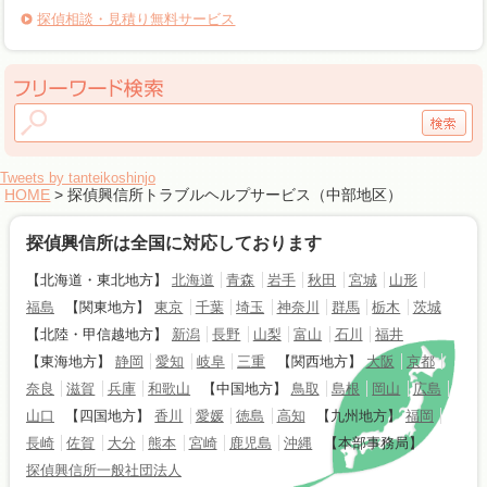
探偵相談・見積り無料サービス
Tweets by tanteikoshinjo
HOME
> 探偵興信所トラブルヘルプサービス（中部地区）
探偵興信所は全国に対応しております
【北海道・東北地方】
北海道
青森
岩手
秋田
宮城
山形
福島
【関東地方】
東京
千葉
埼玉
神奈川
群馬
栃木
茨城
【北陸・甲信越地方】
新潟
長野
山梨
富山
石川
福井
【東海地方】
静岡
愛知
岐阜
三重
【関西地方】
大阪
京都
奈良
滋賀
兵庫
和歌山
【中国地方】
鳥取
島根
岡山
広島
山口
【四国地方】
香川
愛媛
徳島
高知
【九州地方】
福岡
長崎
佐賀
大分
熊本
宮崎
鹿児島
沖縄
【本部事務局】
探偵興信所一般社団法人