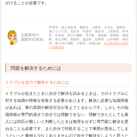
がけることが必要です。
甲府市、富士吉田市、都留市、山梨市、大月市、韮崎市、
南アルプス市、北杜市、甲斐市、笛吹市、上野原市、甲州
山梨県内の
市、中央市、市川三郷町、早川町、身延町、昭和町、南部
調査対応地域
町、富士川町、西桂町、道志村、忍野村、山中湖村、鳴沢
村、富士河口湖町、小菅村、丹波山村
探偵興信所山梨県
の調査地域
問題を解決するためには
トラブルを自力で解決するためには
トラブルが起きたときに自分で解決を試みるときは、そのトラブルに
対する知識や情報を収集する必要があります。解決に必要な知識情報
があれば、事の原因や解決方法が見えてくるからです。しかしその知
識情報が専門的過ぎて自分では理解できない、理解できたとしても素
人には対応が難しいと判断したときは無理をせずに専門家に解決を委
ねることも必要です。また自分で対処することで事態が悪化してしま
うといった事例も少なくありませんので自分で解決をしようと思うと