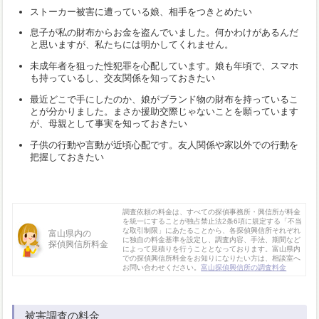
ストーカー被害に遭っている娘、相手をつきとめたい
息子が私の財布からお金を盗んでいました。何かわけがあるんだ
と思いますが、私たちには明かしてくれません。
未成年者を狙った性犯罪を心配しています。娘も年頃で、スマホ
も持っているし、交友関係を知っておきたい
最近どこで手にしたのか、娘がブランド物の財布を持っているこ
とが分かりました。まさか援助交際じゃないことを願っています
が、母親として事実を知っておきたい
子供の行動や言動が近頃心配です。友人関係や家以外での行動を
把握しておきたい
調査依頼の料金は、すべての探偵事務所・興信所が料金
を統一にすることが独占禁止法2条6項に規定する「不当
な取引制限」にあたることから、各探偵興信所それぞれ
富山県内の
に独自の料金基準を設定し、調査内容、手法、期間など
探偵興信所料金
によって見積りを行うこととなっております。富山県内
での探偵興信所料金をお知りになりたい方は、相談室へ
お問い合わせください。
富山探偵興信所の調査料金
被害調査の料金