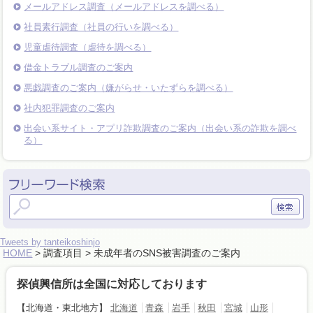
メールアドレス調査（メールアドレスを調べる）
社員素行調査（社員の行いを調べる）
児童虐待調査（虐待を調べる）
借金トラブル調査のご案内
悪戯調査のご案内（嫌がらせ・いたずらを調べる）
社内犯罪調査のご案内
出会い系サイト・アプリ詐欺調査のご案内（出会い系の詐欺を調べ
る）
Tweets by tanteikoshinjo
HOME
> 調査項目 > 未成年者のSNS被害調査のご案内
探偵興信所は全国に対応しております
【北海道・東北地方】
北海道
青森
岩手
秋田
宮城
山形