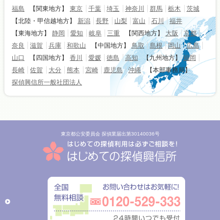
福島
【関東地方】
東京
千葉
埼玉
神奈川
群馬
栃木
茨城
【北陸・甲信越地方】
新潟
長野
山梨
富山
石川
福井
【東海地方】
静岡
愛知
岐阜
三重
【関西地方】
大阪
京都
奈良
滋賀
兵庫
和歌山
【中国地方】
鳥取
島根
岡山
広島
山口
【四国地方】
香川
愛媛
徳島
高知
【九州地方】
福岡
長崎
佐賀
大分
熊本
宮崎
鹿児島
沖縄
【本部事務局】
探偵興信所一般社団法人
東京都公安委員会 探偵業届出第30140036号