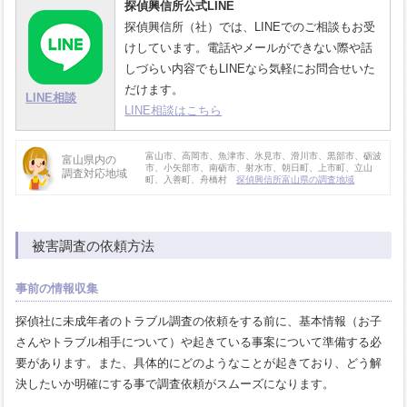
探偵興信所公式LINE
探偵興信所（社）では、LINEでのご相談もお受
けしています。電話やメールができない際や話
しづらい内容でもLINEなら気軽にお問合せいた
だけます。
LINE相談
LINE相談はこちら
富山市、高岡市、魚津市、氷見市、滑川市、黒部市、砺波
富山県内の
市、小矢部市、南砺市、射水市、朝日町、上市町、立山
調査対応地域
町、入善町、舟橋村
探偵興信所富山県の調査地域
被害調査の依頼方法
事前の情報収集
探偵社に未成年者のトラブル調査の依頼をする前に、基本情報（お子
さんやトラブル相手について）や起きている事案について準備する必
要があります。また、具体的にどのようなことが起きており、どう解
決したいか明確にする事で調査依頼がスムーズになります。