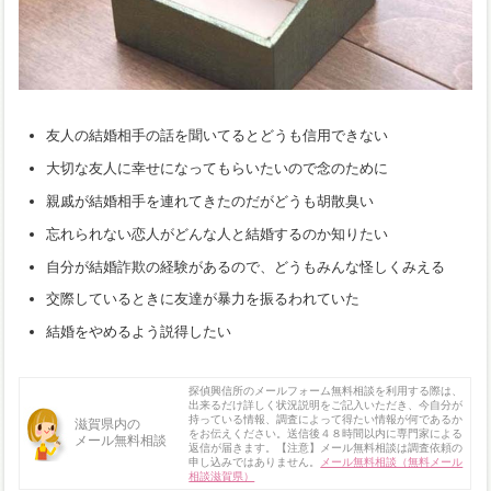
友人の結婚相手の話を聞いてるとどうも信用できない
大切な友人に幸せになってもらいたいので念のために
親戚が結婚相手を連れてきたのだがどうも胡散臭い
忘れられない恋人がどんな人と結婚するのか知りたい
自分が結婚詐欺の経験があるので、どうもみんな怪しくみえる
交際しているときに友達が暴力を振るわれていた
結婚をやめるよう説得したい
探偵興信所のメールフォーム無料相談を利用する際は、
出来るだけ詳しく状況説明をご記入いただき、今自分が
持っている情報、調査によって得たい情報が何であるか
滋賀県内の
をお伝えください。送信後４８時間以内に専門家による
メール無料相談
返信が届きます。【注意】メール無料相談は調査依頼の
申し込みではありません。
メール無料相談（無料メール
相談滋賀県）