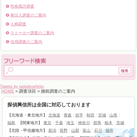
性格風評調査
家出人調査のご案内
人柄調査
ストーカー調査のご案内
信用調査のご案内
Tweets by tanteikoshinjo
HOME
> 調査項目 > 婚前調査のご案内
探偵興信所は全国に対応しております
【北海道・東北地方】
北海道
青森
岩手
秋田
宮城
山形
福島
【関東地方】
東京
千葉
埼玉
神奈川
群馬
栃木
茨城
【北陸・甲信越地方】
新潟
長野
山梨
富山
石川
福井