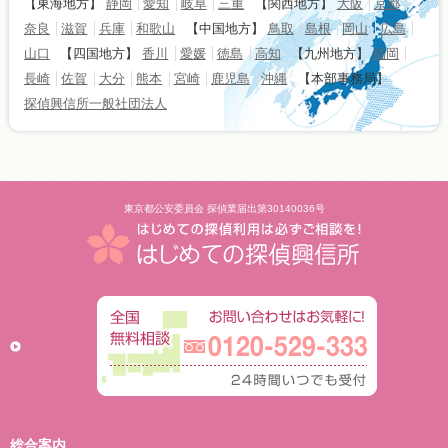
【東海地方】
静岡
愛知
岐阜
三重
【関西地方】
大阪
京都
奈良
滋賀
兵庫
和歌山
【中国地方】
鳥取
島根
岡山
広島
山口
【四国地方】
香川
愛媛
徳島
高知
【九州地方】
福岡
長崎
佐賀
大分
熊本
宮崎
鹿児島
沖縄
【本部事務局】
探偵興信所一般社団法人
東京都公安委員会 探偵業届出第30140036号
総合案内