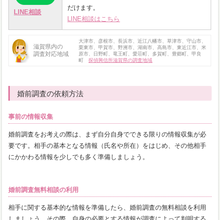
だけます。
LINE相談
LINE相談はこちら
大津市、彦根市、長浜市、近江八幡市、草津市、守山市、
滋賀県内の
栗東市、甲賀市、野洲市、湖南市、高島市、東近江市、米
調査対応地域
原市、日野町、竜王町、愛荘町、多賀町、豊郷町、甲良
町
探偵興信所滋賀県の調査地域
婚前調査の依頼方法
事前の情報収集
婚前調査をお考えの際は、まず自分自身でできる限りの情報収集が必
要です。相手の基本となる情報（氏名や所在）をはじめ、その他相手
にかかわる情報を少しでも多く準備しましょう。
婚前調査無料相談の利用
相手に関する基本的な情報を準備したら、婚前調査の無料相談を利用
しましょう。その際、自身の必要とする情報が調査によって判明する