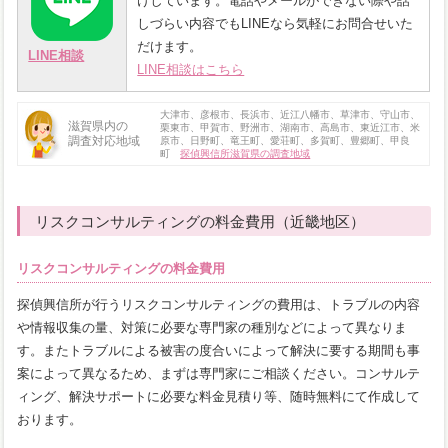
けしています。電話やメールができない際や話
しづらい内容でもLINEなら気軽にお問合せいた
だけます。
LINE相談
LINE相談はこちら
大津市、彦根市、長浜市、近江八幡市、草津市、守山市、
滋賀県内の
栗東市、甲賀市、野洲市、湖南市、高島市、東近江市、米
調査対応地域
原市、日野町、竜王町、愛荘町、多賀町、豊郷町、甲良
町
探偵興信所滋賀県の調査地域
リスクコンサルティングの料金費用（近畿地区）
リスクコンサルティングの料金費用
探偵興信所が行うリスクコンサルティングの費用は、トラブルの内容
や情報収集の量、対策に必要な専門家の種別などによって異なりま
す。またトラブルによる被害の度合いによって解決に要する期間も事
案によって異なるため、まずは専門家にご相談ください。コンサルテ
ィング、解決サポートに必要な料金見積り等、随時無料にて作成して
おります。