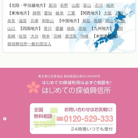
【北陸・甲信越地方】
新潟
長野
山梨
富山
石川
福井
【東海地方】
静岡
愛知
岐阜
三重
【関西地方】
大阪
京都
奈良
滋賀
兵庫
和歌山
【中国地方】
鳥取
島根
岡山
広島
山口
【四国地方】
香川
愛媛
徳島
高知
【九州地方】
福岡
長崎
佐賀
大分
熊本
宮崎
鹿児島
沖縄
【本部事務局】
探偵興信所一般社団法人
東京都公安委員会 探偵業届出第30140036号