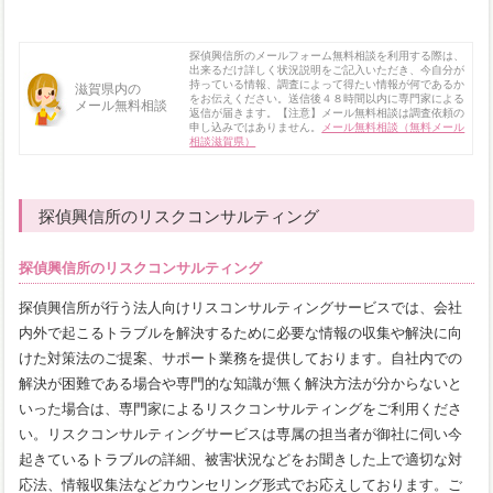
探偵興信所のメールフォーム無料相談を利用する際は、
出来るだけ詳しく状況説明をご記入いただき、今自分が
持っている情報、調査によって得たい情報が何であるか
滋賀県内の
をお伝えください。送信後４８時間以内に専門家による
メール無料相談
返信が届きます。【注意】メール無料相談は調査依頼の
申し込みではありません。
メール無料相談（無料メール
相談滋賀県）
探偵興信所のリスクコンサルティング
探偵興信所のリスクコンサルティング
探偵興信所が行う法人向けリスコンサルティングサービスでは、会社
内外で起こるトラブルを解決するために必要な情報の収集や解決に向
けた対策法のご提案、サポート業務を提供しております。自社内での
解決が困難である場合や専門的な知識が無く解決方法が分からないと
いった場合は、専門家によるリスクコンサルティングをご利用くださ
い。リスクコンサルティングサービスは専属の担当者が御社に伺い今
起きているトラブルの詳細、被害状況などをお聞きした上で適切な対
応法、情報収集法などカウンセリング形式でお応えしております。ご