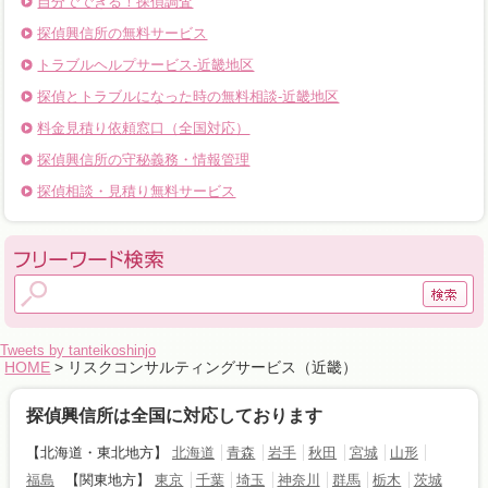
自分でできる！探偵調査
探偵興信所の無料サービス
トラブルヘルプサービス-近畿地区
探偵とトラブルになった時の無料相談‐近畿地区
料金見積り依頼窓口（全国対応）
探偵興信所の守秘義務・情報管理
探偵相談・見積り無料サービス
Tweets by tanteikoshinjo
HOME
> リスクコンサルティングサービス（近畿）
探偵興信所は全国に対応しております
【北海道・東北地方】
北海道
青森
岩手
秋田
宮城
山形
福島
【関東地方】
東京
千葉
埼玉
神奈川
群馬
栃木
茨城