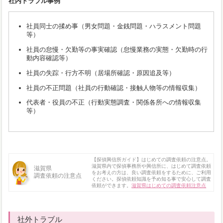
社内トラブル事例
社員同士の揉め事（男女問題・金銭問題・ハラスメント問題
等）
社員の怠慢・欠勤等の事実確認（怠慢業務の実態・欠勤時の行
動内容確認等）
社員の失踪・行方不明（居場所確認・原因追及等）
社員の不正問題（社員の行動確認・接触人物等の情報収集）
代表者・役員の不正（行動実態調査・関係各所への情報収集
等）
【探偵興信所ガイド】はじめての調査依頼の注意点。
滋賀県内で探偵事務所や興信所に、はじめて調査依頼
滋賀県
をお考えの方は、良い調査依頼をするために、ご利用
調査依頼の注意点
ください。探偵依頼知識を予め知る事で安心して調査
依頼ができます。
滋賀県はじめての調査依頼注意点
社外トラブル