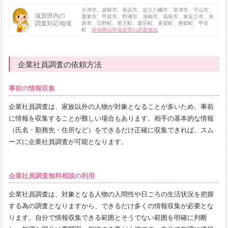
大津市、彦根市、長浜市、近江八幡市、草津市、守山市、
滋賀県内の
栗東市、甲賀市、野洲市、湖南市、高島市、東近江市、米
調査対応地域
原市、日野町、竜王町、愛荘町、多賀町、豊郷町、甲良
町
探偵興信所滋賀県の調査地域
企業社員調査の依頼方法
事前の情報収集
企業社員調査は、家族以外の人物が対象となることが多いため、事前
に情報を収集することが難しい場合もあります。相手の基本的な情報
（氏名・勤務先・住所など）をできるだけ正確に収集できれば、スム
ーズに企業社員調査が可能となります。
企業社員調査無料相談の利用
企業社員調査は、対象となる人物の人間性や日ごろの生活状況を把握
する為の調査となりますから、できるだけ多くの情報収集が必要とな
ります。自分で情報収集できる範囲とそうでない範囲を明確に判断