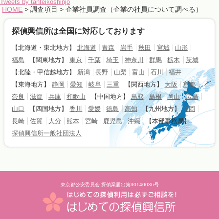
Tweets by tanteikoshinjo
HOME
> 調査項目 > 企業社員調査（企業の社員について調べる）
探偵興信所は全国に対応しております
【北海道・東北地方】
北海道
青森
岩手
秋田
宮城
山形
福島
【関東地方】
東京
千葉
埼玉
神奈川
群馬
栃木
茨城
【北陸・甲信越地方】
新潟
長野
山梨
富山
石川
福井
【東海地方】
静岡
愛知
岐阜
三重
【関西地方】
大阪
京都
奈良
滋賀
兵庫
和歌山
【中国地方】
鳥取
島根
岡山
広島
山口
【四国地方】
香川
愛媛
徳島
高知
【九州地方】
福岡
長崎
佐賀
大分
熊本
宮崎
鹿児島
沖縄
【本部事務局】
探偵興信所一般社団法人
東京都公安委員会 探偵業届出第30140036号