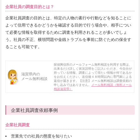
企業社員の調査目的とは？
企業社員調査の目的とは、特定の人物の素行や行動などを知ることに
よって信用できるかどうかを確認する目的で行う場合や、相手につい
て必要な情報を取得するために調査を利用されることが多いでしょ
う。社員の不正、横領問題や金銭トラブルを事前に防ぐための保全す
ることも可能です。
探偵興信所のメールフォーム無料相談を利用する際は、
出来るだけ詳しく状況説明をご記入いただき、今自分が
持っている情報、調査によって得たい情報が何であるか
滋賀県内の
をお伝えください。送信後４８時間以内に専門家による
メール無料相談
返信が届きます。【注意】メール無料相談は調査依頼の
申し込みではありません。
メール無料相談（無料メール
相談滋賀県）
企業社員調査依頼事例
企業社員調査
営業先での社員の態度を知りたい