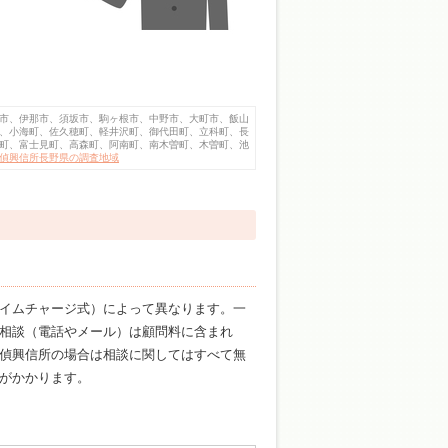
市、伊那市、須坂市、駒ヶ根市、中野市、大町市、飯山
、小海町、佐久穂町、軽井沢町、御代田町、立科町、長
町、富士見町、高森町、阿南町、南木曽町、木曽町、池
偵興信所長野県の調査地域
イムチャージ式）によって異なります。一
相談（電話やメール）は顧問料に含まれ
偵興信所の場合は相談に関してはすべて無
がかかります。