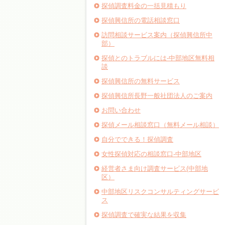
探偵調査料金の一括見積もり
探偵興信所の電話相談窓口
訪問相談サービス案内（探偵興信所中
部）
探偵とのトラブルには-中部地区無料相
談
探偵興信所の無料サービス
探偵興信所長野一般社団法人のご案内
お問い合わせ
探偵メール相談窓口（無料メール相談）
自分でできる！探偵調査
女性探偵対応の相談窓口-中部地区
経営者さま向け調査サービス(中部地
区）
中部地区リスクコンサルティングサービ
ス
探偵調査で確実な結果を収集