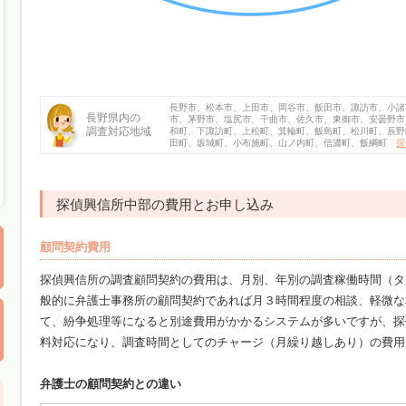
長野市、松本市、上田市、岡谷市、飯田市、諏訪市、小諸
長野県内の
市、茅野市、塩尻市、千曲市、佐久市、東御市、安曇野市
調査対応地域
和町、下諏訪町、上松町、箕輪町、飯島町、松川町、辰野
田町、坂城町、小布施町、山ノ内町、信濃町、飯綱町
探
探偵興信所中部の費用とお申し込み
顧問契約費用
探偵興信所の調査顧問契約の費用は、月別、年別の調査稼働時間（タ
般的に弁護士事務所の顧問契約であれば月３時間程度の相談、軽微な
て、紛争処理等になると別途費用がかかるシステムが多いですが、探
料対応になり、調査時間としてのチャージ（月繰り越しあり）の費用
弁護士の顧問契約との違い