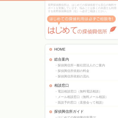
長野探偵興信所は、はじめての探偵依頼でも安心の無料サ
ポートを実施しています。悩みごとは多くの弁護士も利用
する長野探偵興信所（社）へ必ずご相談ください。
HOME
総合案内
・探偵興信所一般社団法人のご案内
・探偵興信所依頼の料金
・探偵興信所依頼の流れ
相談窓口
・電話相談窓口（無料電話相談）
・メール相談窓口（無料メール相談）
・面談予約窓口（直接会って相談）
探偵興信所ガイド
・はじめての探偵興信所選び