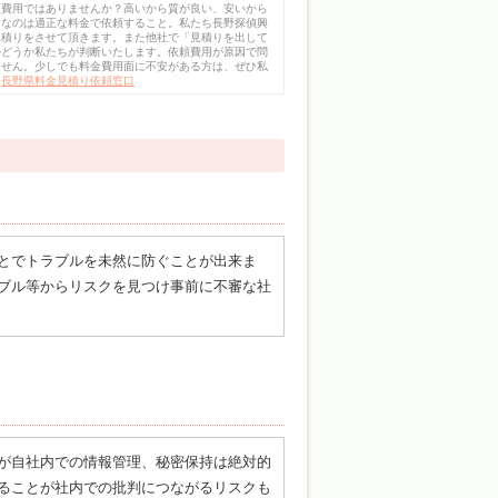
頼費用ではありませんか？高いから質が良い、安いから
切なのは適正な料金で依頼すること。私たち長野探偵興
見積りをさせて頂きます。また他社で「見積りを出して
かどうか私たちが判断いたします。依頼費用が原因で問
ません。少しでも料金費用面に不安がある方は、ぜひ私
。
長野県料金見積り依頼窓口
とでトラブルを未然に防ぐことが出来ま
ブル等からリスクを見つけ事前に不審な社
が自社内での情報管理、秘密保持は絶対的
ることが社内での批判につながるリスクも