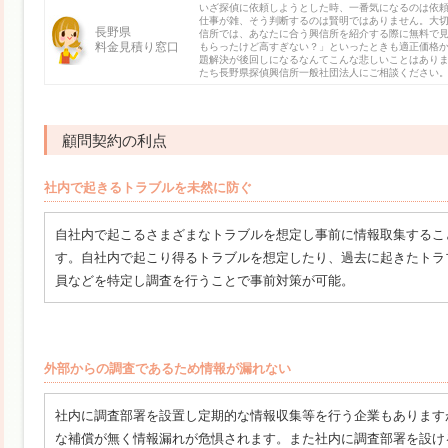
いざ探偵に依頼しようとした時、一番気になるのは依
仕事が雑、そう判断するのは賢明ではありません。大
長野県
信所では、あなたに合う興信所を紹介する際に無料で
料金見積り窓口
もらったけど高すぎない？」といったときも適正価格
題解決が後回しになるなんてこんな悲しいことはあり
たち長野県探偵興信所一般社団法人にご相談ください
顧問契約の利点
社内で起きるトラブルを未然に防ぐ
自社内で起こるさまざまなトラブルを想定し事前に情報取集するこ
す。自社内で起こり得るトラブルを想定したり、過去に起きたトラ
員などを特定し調査を行うことで事前対策が可能。
外部からの調査であるため情報が漏れない
社内に調査部署を設置し定期的な情報収集等を行う企業もあります
な補償が無く情報漏れが危惧されます。また社内に調査部署を設け