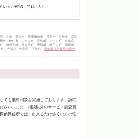
ているか確認してほしい
西之表市、垂水市、薩摩川内市、日置市、曽於市、霧島
州市、伊佐市、志布志市、長島町、さつま町、東串良
町、南種子町、屋久島町、天城町、瀬戸内町、龍郷町、
三島村、大和村、十島村、宇検村
探偵興信所鹿児島県の
しても無料相談を実施しております。訪問
ださい。また、相談以外のサービス調査費
探偵興信所では、出来るだけ多くの方の悩