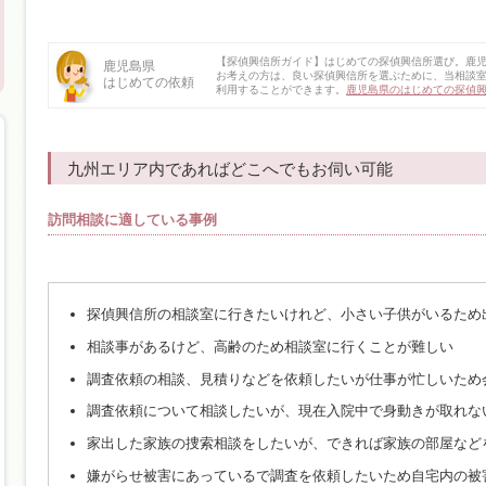
【探偵興信所ガイド】はじめての探偵興信所選び。鹿
鹿児島県
お考えの方は、良い探偵興信所を選ぶために、当相談
はじめての依頼
利用することができます。
鹿児島県のはじめての探偵
九州エリア内であればどこへでもお伺い可能
訪問相談に適している事例
探偵興信所の相談室に行きたいけれど、小さい子供がいるため
相談事があるけど、高齢のため相談室に行くことが難しい
調査依頼の相談、見積りなどを依頼したいが仕事が忙しいため
調査依頼について相談したいが、現在入院中で身動きが取れな
家出した家族の捜索相談をしたいが、できれば家族の部屋など
嫌がらせ被害にあっているで調査を依頼したいため自宅内の被