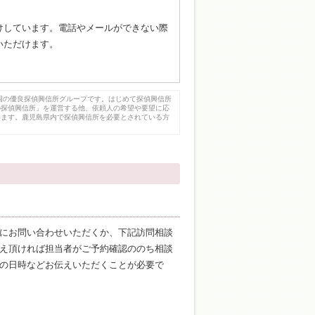
受けしています。電話やメールができない際
いただけます。
国の優良探偵興信所グループです。はじめて探偵興信所
の探偵興信所」を運営する他、依頼人の希望や要望に応
います。鹿児島県内で探偵興信所を必要とされている方
にお問い合わせいただくか、下記訪問相談
え頂ければ担当者がご予約確認ののち相談
の日時などお伝えいただくことが必要で