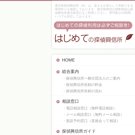
鹿児島探偵興信所（社）は、皆さまが安心して依頼できる
環境作りを徹底しております。鹿児島県内の調査相談は探
偵興信所鹿児島窓口をご利用ください。専門家が24時間
いつでも対応しております。
HOME
総合案内
・探偵興信所一般社団法人のご案内
・探偵興信所依頼の料金
・探偵興信所依頼の流れ
相談窓口
・電話相談窓口（無料電話相談）
・メール相談窓口（無料メール相談）
・面談予約窓口（直接会って相談）
探偵興信所ガイド