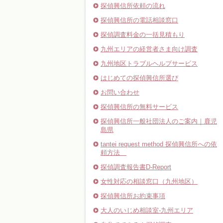
探偵興信所依頼の流れ
探偵興信所の電話相談窓口
探偵調査料金の一括見積もり
九州エリアの経営者さま向け調査
九州地区トラブルヘルプサービス
はじめての探偵興信所選び
お問い合わせ
探偵興信所の無料サービス
探偵興信所一般社団法人のご案内｜鹿児
島県
tantei request method 探偵興信所への依
頼方法
探偵調査報告書D-Report
女性対応の相談窓口（九州地区）
探偵興信所お約束事項
大人のいじめ相談室-九州エリア