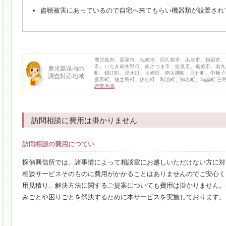
盗聴被害にあっているので自宅へ来てもらい機器類が設置され
鹿児島市、鹿屋市、枕崎市、阿久根市、出水市、指宿市、
市、いちき串木野市、南さつま市、姶良市、奄美市、南九
鹿児島県内の
町、錦江町、湧水町、大崎町、南大隅町、肝付町、中種子
調査対応地域
喜界町、徳之島町、伊仙町、和泊町、知名町、与論町 
調査地域
訪問相談に費用は掛かりません
訪問相談の費用につてい
探偵興信所では、諸事情によって相談室にお越しいただけない方に対
相談サービスそのものに費用がかかることはありませんのでご安心く
用見積り、解決方法に関するご提案についても費用は掛かりません。
みごとや困りごとを解決するために本サービスを実施しております。