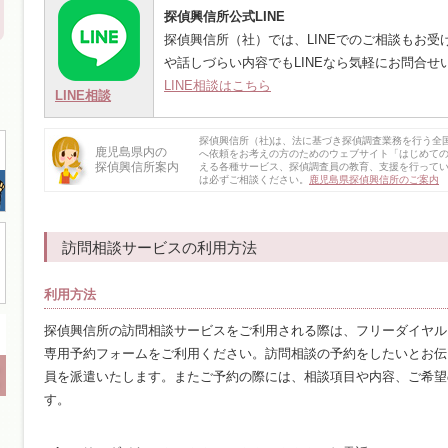
探偵興信所公式LINE
探偵興信所（社）では、LINEでのご相談もお
や話しづらい内容でもLINEなら気軽にお問合せ
LINE相談はこちら
LINE相談
探偵興信所（社)は、法に基づき探偵調査業務を行う全
鹿児島県内の
へ依頼をお考えの方のためのウェブサイト「はじめて
探偵興信所案内
える各種サービス、探偵調査員の教育、支援を行って
は必ずご相談ください。
鹿児島県探偵興信所のご案内
訪問相談サービスの利用方法
利用方法
探偵興信所の訪問相談サービスをご利用される際は、フリーダイヤル
専用予約フォームをご利用ください。訪問相談の予約をしたいとお伝
員を派遣いたします。またご予約の際には、相談項目や内容、ご希望
す。