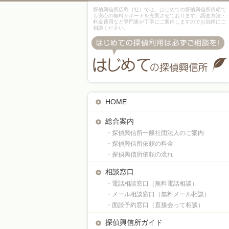
探偵興信所広島（社）では、はじめての探偵興信所依頼で
も安心の無料サポートを充実させております。調査方法・
料金費用など専門家が丁寧にご案内しますのでお気軽にご
相談ください。
HOME
総合案内
・探偵興信所一般社団法人のご案内
・探偵興信所依頼の料金
・探偵興信所依頼の流れ
相談窓口
・電話相談窓口（無料電話相談）
・メール相談窓口（無料メール相談）
・面談予約窓口（直接会って相談）
探偵興信所ガイド