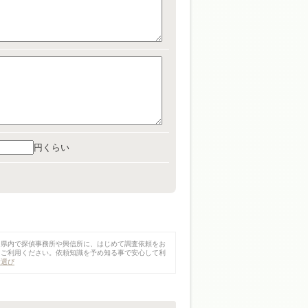
円くらい
島県内で探偵事務所や興信所に、はじめて調査依頼をお
をご利用ください。依頼知識を予め知る事で安心して利
所選び