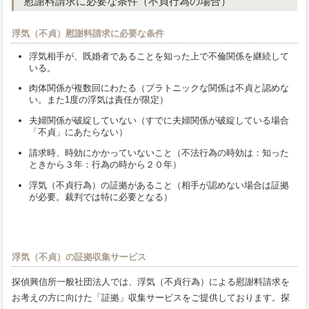
慰謝料請求に必要な条件（不貞行為の場合）
浮気（不貞）慰謝料請求に必要な条件
浮気相手が、既婚者であることを知った上で不倫関係を継続して
いる。
肉体関係が複数回にわたる（プラトニックな関係は不貞と認めな
い。また1度の浮気は責任が限定）
夫婦関係が破綻していない（すでに夫婦関係が破綻している場合
「不貞」にあたらない）
請求時、時効にかかっていないこと（不法行為の時効は：知った
ときから３年：行為の時から２０年）
浮気（不貞行為）の証拠があること（相手が認めない場合は証拠
が必要。裁判では特に必要となる）
浮気（不貞）の証拠収集サービス
探偵興信所一般社団法人では、浮気（不貞行為）による慰謝料請求を
お考えの方に向けた「証拠」収集サービスをご提供しております。探