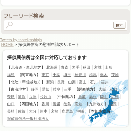
Tweets by tanteikoshinjo
HOME
> 探偵興信所の慰謝料請求サポート
探偵興信所は全国に対応しております
【北海道・東北地方】
北海道
青森
岩手
秋田
宮城
山形
福島
【関東地方】
東京
千葉
埼玉
神奈川
群馬
栃木
茨城
【北陸・甲信越地方】
新潟
長野
山梨
富山
石川
福井
【東海地方】
静岡
愛知
岐阜
三重
【関西地方】
大阪
京都
奈良
滋賀
兵庫
和歌山
【中国地方】
鳥取
島根
岡山
広島
山口
【四国地方】
香川
愛媛
徳島
高知
【九州地方】
福岡
長崎
佐賀
大分
熊本
宮崎
鹿児島
沖縄
【本部事務局】
探偵興信所一般社団法人