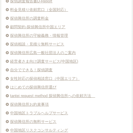
探偵調査報告書D-Report
料金見積り依頼窓口（全国対応）
探偵興信所の調査料金
顧問契約-探偵興信所中国エリア
探偵興信所の守秘義務・情報管理
探偵相談・見積り無料サービス
探偵興信所広島一般社団法人のご案内
経営者さま向け調査サービス(中国地区)
自分でできる！探偵調査
女性対応の探偵相談窓口（中国エリア）
はじめての探偵興信所選び
tantei request method 探偵興信所への依頼方法
探偵興信所お約束事項
中国地区トラブルヘルプサービス
探偵興信所の無料サービス
中国地区リスクコンサルティング