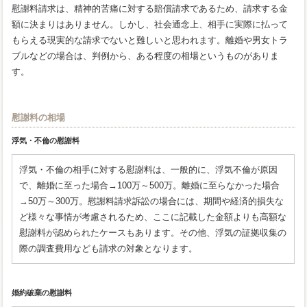
慰謝料請求は、精神的苦痛に対する賠償請求であるため、請求する金
額に決まりはありません。しかし、社会通念上、相手に実際に払って
もらえる現実的な請求でないと難しいと思われます。離婚や男女トラ
ブルなどの場合は、判例から、ある程度の相場というものがありま
す。
慰謝料の相場
浮気・不倫の慰謝料
浮気・不倫の相手に対する慰謝料は、一般的に、浮気不倫が原因
で、離婚に至った場合→100万～500万。離婚に至らなかった場合
→50万～300万。慰謝料請求訴訟の場合には、期間や経済的損失な
ど様々な事情が考慮されるため、ここに記載した金額よりも高額な
慰謝料が認められたケースもあります。その他、浮気の証拠収集の
際の調査費用なども請求の対象となります。
婚約破棄の慰謝料