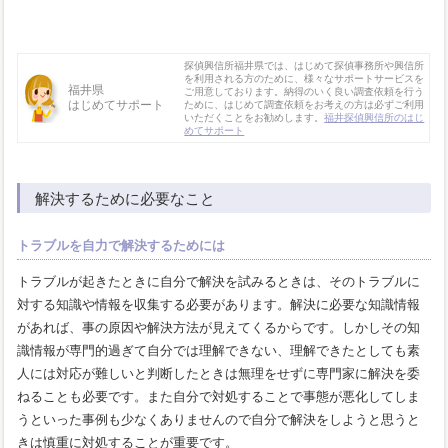
探偵興信所福井県では、はじめて探偵事務所や興信所
を利用される方のために、様々なサポートサービスを
福井県
ご用意しております。納得のいく良い調査依頼を行う
はじめてサポート
ために、はじめて調査依頼をお考えの方は必ずご利用
いただくことをお勧めします。
福井探偵興信所のはじ
めてサポート
解決するために必要なこと
トラブルを自力で解決するためには
トラブルが起きたときに自分で解決を試みるときは、そのトラブルに
対する知識や情報を収集する必要があります。解決に必要な知識情報
があれば、事の原因や解決方法が見えてくるからです。しかしその知
識情報が専門的過ぎて自分では理解できない、理解できたとしても素
人には対応が難しいと判断したときは無理をせずに専門家に解決を委
ねることも必要です。また自分で対処することで事態が悪化してしま
うといった事例も少なくありませんので自分で解決をしようと思うと
きは慎重に対処することが重要です。