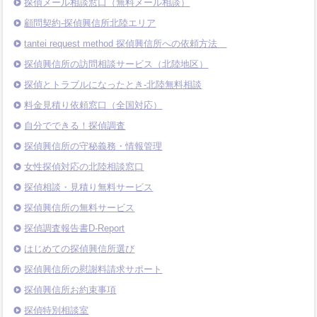
探偵メール相談窓口（無料メール相談）
顧問契約-探偵興信所北陸エリア
tantei request method 探偵興信所への依頼方法
探偵興信所の訪問相談サービス（北陸地区）
探偵とトラブルになったとき-北陸無料相談
料金見積り依頼窓口（全国対応）
自分でできる！探偵調査
探偵興信所の守秘義務・情報管理
女性探偵対応の北陸相談窓口
探偵相談・見積り無料サービス
探偵興信所の無料サービス
探偵調査報告書D-Report
はじめての探偵興信所選び
探偵興信所の慰謝料請求サポート
探偵興信所お約束事項
探偵特別相談室