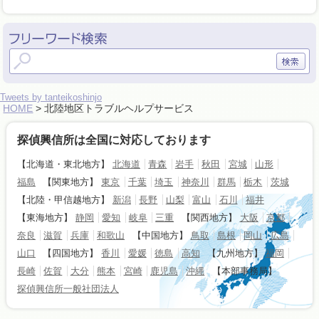
Tweets by tanteikoshinjo
HOME
> 北陸地区トラブルヘルプサービス
探偵興信所は全国に対応しております
【北海道・東北地方】
北海道
青森
岩手
秋田
宮城
山形
福島
【関東地方】
東京
千葉
埼玉
神奈川
群馬
栃木
茨城
【北陸・甲信越地方】
新潟
長野
山梨
富山
石川
福井
【東海地方】
静岡
愛知
岐阜
三重
【関西地方】
大阪
京都
奈良
滋賀
兵庫
和歌山
【中国地方】
鳥取
島根
岡山
広島
山口
【四国地方】
香川
愛媛
徳島
高知
【九州地方】
福岡
長崎
佐賀
大分
熊本
宮崎
鹿児島
沖縄
【本部事務局】
探偵興信所一般社団法人