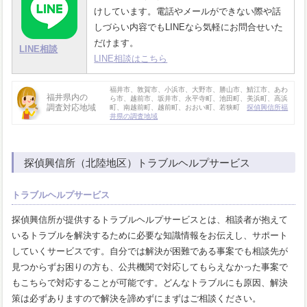
けしています。電話やメールができない際や話
しづらい内容でもLINEなら気軽にお問合せいた
だけます。
LINE相談
LINE相談はこちら
福井市、敦賀市、小浜市、大野市、勝山市、鯖江市、あわ
福井県内の
ら市、越前市、坂井市、永平寺町、池田町、美浜町、高浜
調査対応地域
町、南越前町、越前町、おおい町、若狭町
探偵興信所福
井県の調査地域
探偵興信所（北陸地区）トラブルヘルプサービス
トラブルヘルプサービス
探偵興信所が提供するトラブルヘルプサービスとは、相談者が抱えて
いるトラブルを解決するために必要な知識情報をお伝えし、サポート
していくサービスです。自分では解決が困難である事案でも相談先が
見つからずお困りの方も、公共機関で対応してもらえなかった事案で
もこちらで対応することが可能です。どんなトラブルにも原因、解決
策は必ずありますので解決を諦めずにまずはご相談ください。