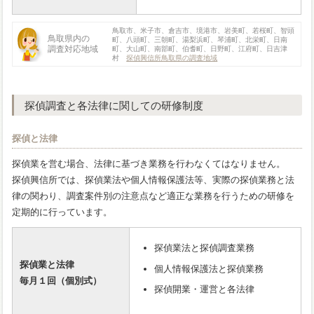
鳥取市、米子市、倉吉市、境港市、岩美町、若桜町、智頭
鳥取県内の
町、八頭町、三朝町、湯梨浜町、琴浦町、北栄町、日南
調査対応地域
町、大山町、南部町、伯耆町、日野町、江府町、日吉津
村
探偵興信所鳥取県の調査地域
探偵調査と各法律に関しての研修制度
探偵と法律
探偵業を営む場合、法律に基づき業務を行わなくてはなりません。
探偵興信所では、探偵業法や個人情報保護法等、実際の探偵業務と法
律の関わり、調査案件別の注意点など適正な業務を行うための研修を
定期的に行っています。
探偵業法と探偵調査業務
探偵業と法律
個人情報保護法と探偵業務
毎月１回（個別式）
探偵開業・運営と各法律