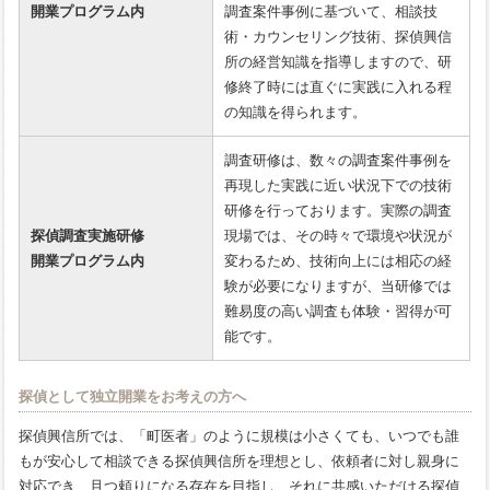
開業プログラム内
調査案件事例に基づいて、相談技
術・カウンセリング技術、探偵興信
所の経営知識を指導しますので、研
修終了時には直ぐに実践に入れる程
の知識を得られます。
調査研修は、数々の調査案件事例を
再現した実践に近い状況下での技術
研修を行っております。実際の調査
探偵調査実施研修
現場では、その時々で環境や状況が
開業プログラム内
変わるため、技術向上には相応の経
験が必要になりますが、当研修では
難易度の高い調査も体験・習得が可
能です。
探偵として独立開業をお考えの方へ
探偵興信所では、「町医者」のように規模は小さくても、いつでも誰
もが安心して相談できる探偵興信所を理想とし、依頼者に対し親身に
対応でき、且つ頼りになる存在を目指し、それに共感いただける探偵