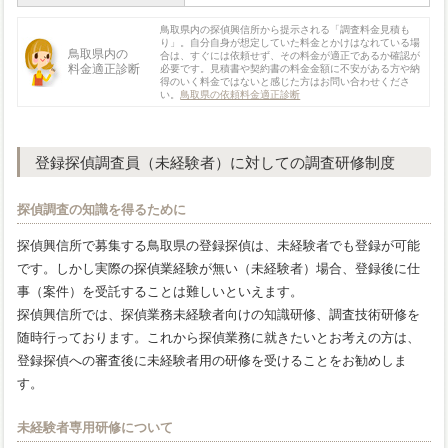
鳥取県内の探偵興信所から提示される「調査料金見積も
り」。自分自身が想定していた料金とかけはなれている場
鳥取県内の
合は、すぐには依頼せず、その料金が適正であるか確認が
料金適正診断
必要です。見積書や契約書の料金金額に不安がある方や納
得のいく料金ではないと感じた方はお問い合わせくださ
い。
鳥取県の依頼料金適正診断
登録探偵調査員（未経験者）に対しての調査研修制度
探偵調査の知識を得るために
探偵興信所で募集する鳥取県の登録探偵は、未経験者でも登録が可能
です。しかし実際の探偵業経験が無い（未経験者）場合、登録後に仕
事（案件）を受託することは難しいといえます。
探偵興信所では、探偵業務未経験者向けの知識研修、調査技術研修を
随時行っております。これから探偵業務に就きたいとお考えの方は、
登録探偵への審査後に未経験者用の研修を受けることをお勧めしま
す。
未経験者専用研修について