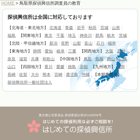
HOME
> 鳥取県探偵興信所調査員の教育
探偵興信所は全国に対応しております
【北海道・東北地方】
北海道
青森
岩手
秋田
宮城
山形
福島
【関東地方】
東京
千葉
埼玉
神奈川
群馬
栃木
茨城
【北陸・甲信越地方】
新潟
長野
山梨
富山
石川
福井
【東海地方】
静岡
愛知
岐阜
三重
【関西地方】
大阪
京都
奈良
滋賀
兵庫
和歌山
【中国地方】
鳥取
島根
岡山
広島
山口
【四国地方】
香川
愛媛
徳島
高知
【九州地方】
福岡
長崎
佐賀
大分
熊本
宮崎
鹿児島
沖縄
【本部事務局】
探偵興信所一般社団法人
東京都公安委員会 探偵業届出第30140036号